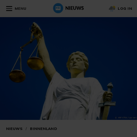
MENU
LOG IN
NIEUWS
/
BINNENLAND