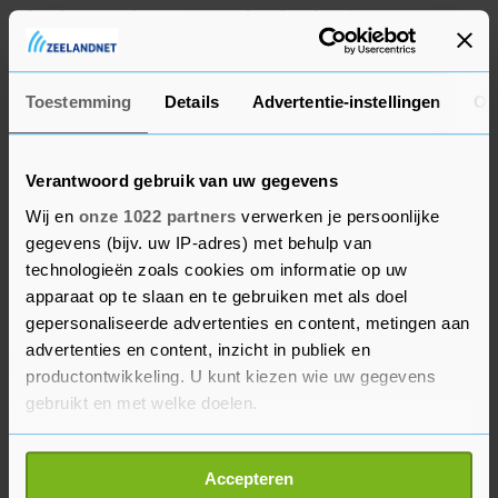
die de vervolging van Colombia heeft
overgenomen, doet dat. Het OM vindt het
piratenscenario niet aannemelijk.
Toestemming
Details
Advertentie-instellingen
Ov
Verantwoord gebruik van uw gegevens
Wij en
onze 1022 partners
verwerken je persoonlijke
gegevens (bijv. uw IP-adres) met behulp van
technologieën zoals cookies om informatie op uw
apparaat op te slaan en te gebruiken met als doel
gepersonaliseerde advertenties en content, metingen aan
advertenties en content, inzicht in publiek en
productontwikkeling. U kunt kiezen wie uw gegevens
gebruikt en met welke doelen.
Als u het toestaat, willen we ook graag:
Accepteren
Informatie verzamelen over uw geografische