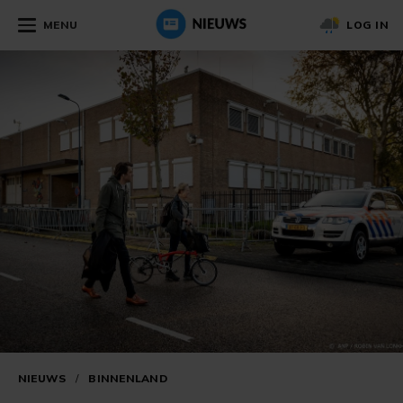
MENU
LOG IN
NIEUWS
/
BINNENLAND