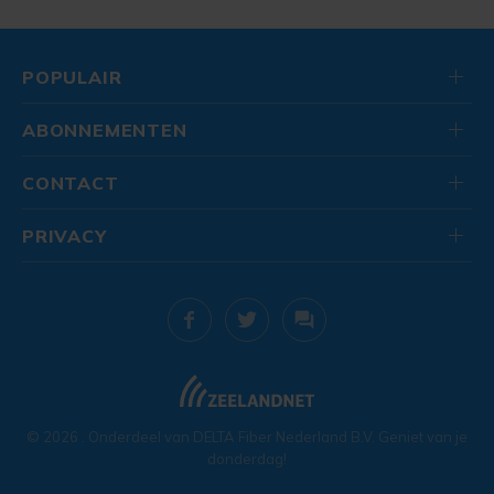
POPULAIR
ABONNEMENTEN
CONTACT
PRIVACY
© 2026
. Onderdeel van
DELTA Fiber Nederland B.V.
Geniet van je
donderdag!