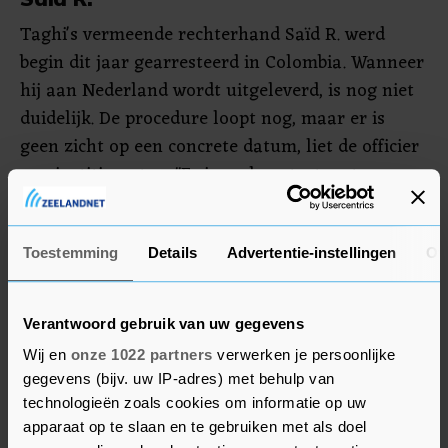
Taghi's vermeende rechterhand Saïd R. werd
begin dit jaar gearresteerd in Colombia. Wanneer
hij aan Nederland wordt uitgeleverd, is nog niet
duidelijk. De procedure loopt nog, maar er is
geen zicht op een concrete datum, liet de officier
van justitie weten. "Er is veel contact met
Colombia. De urgentie en het belang van de
uitlevering wordt iedere keer benadrukt", zei ze.
Toestemming
Details
Advertentie-instellingen
Ov
In september is de cel van R. in Colombia op
verzoek van het OM in Nederland doorzocht. Er
Verantwoord gebruik van uw gegevens
zijn toen drie telefoons gevonden. Deze zijn aan
Wij en
onze 1022 partners
verwerken je persoonlijke
Nederland overgedragen voor forensisch
gegevens (bijv. uw IP-adres) met behulp van
onderzoek.
technologieën zoals cookies om informatie op uw
apparaat op te slaan en te gebruiken met als doel