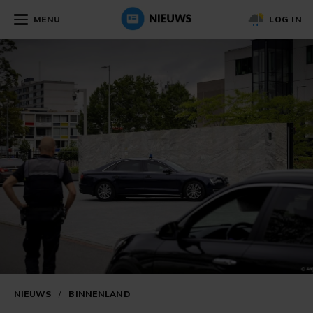
MENU
LOG IN
NIEUWS
/
BINNENLAND