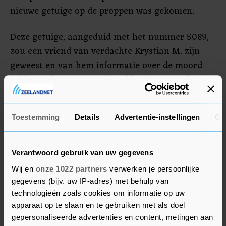
nieuwe getuige op de proppen was gekomen.
Deze getuige, aangeduid met het nummer 5089,
zou een vriend van verdachte Krystian M. zijn
geweest en van hem informatie over de moord
hebben gekregen. 5089's verklaringen zouden er
onder meer op neerkomen dat Ridouan Taghi als
de opdrachtgever van de moord op De Vries moet
Toestemming
Details
Advertentie-instellingen
Ov
worden gezien. Taghi heeft deze beschuldiging
eerder al van de hand gewezen. Hij is geen
verdachte in deze zaak, maar wel in het
Verantwoord gebruik van uw gegevens
liquidatieproces Marengo. Daarin is een
Wij en
onze 1022 partners
verwerken je persoonlijke
levenslange gevangenisstraf tegen hem geëist.
gegevens (bijv. uw IP-adres) met behulp van
technologieën zoals cookies om informatie op uw
apparaat op te slaan en te gebruiken met als doel
gepersonaliseerde advertenties en content, metingen aan