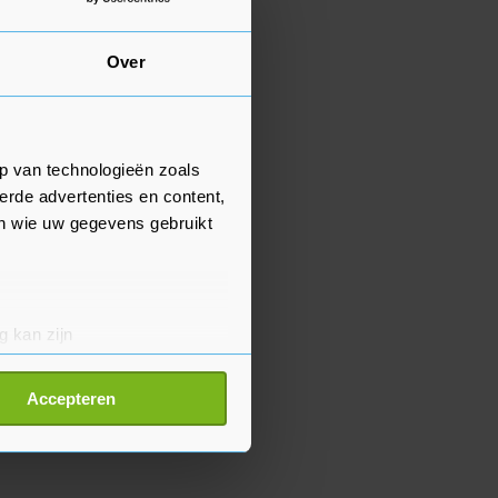
Over
p van technologieën zoals
erde advertenties en content,
en wie uw gegevens gebruikt
g kan zijn
erprinting)
t
detailgedeelte
in. U kunt uw
Accepteren
p onze cookiepagina kun je