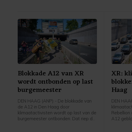
Blokkade A12 van XR
XR: kl
wordt ontbonden op last
blokke
burgemeester
Haag
DEN HAAG (ANP) - De blokkade van
DEN HAAG 
de A12 in Den Haag door
klimaatact
klimaatactivisten wordt op last van de
Rebellion
burgemeester ontbonden. Dat riep de
A12 geblo
politie ter plaatse om, was te horen
een woord
op een livestream van Extinction
middaguu