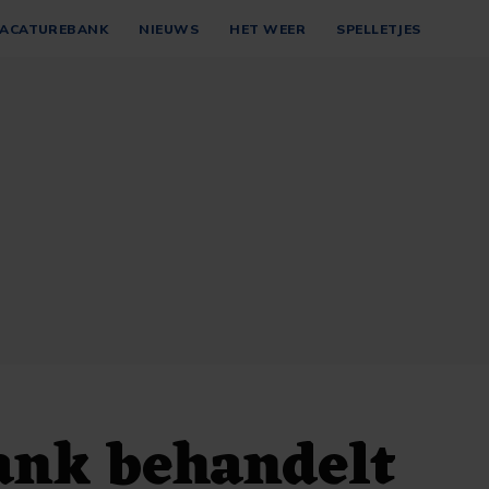
ACATUREBANK
NIEUWS
HET WEER
SPELLETJES
ank behandelt