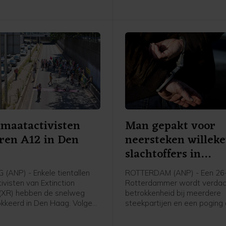
van de stad.
imaatactivisten
Man gepakt voor
ren A12 in Den
neersteken willek
slachtoffers in
Rotterdam
(ANP) - Enkele tientallen
ROTTERDAM (ANP) - Een 26-
ivisten van Extinction
Rotterdammer wordt verdac
 (XR) hebben de snelweg
betrokkenheid bij meerdere
kkeerd in Den Haag. Volgens
steekpartijen en een poging
voerster zijn ze rond het
zaterdagochtend in de Maas
r de Utrechtsebaan
Volgens de politie raakten 