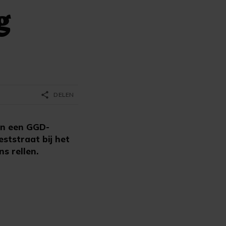
g
share
DELEN
in een GGD-
ststraat bij het
s rellen.