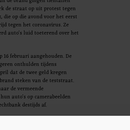
an de brand gingen tientallen
k de straat op uit protest tegen
, die op die avond voor het eerst
rijd tegen het coronavirus. Ze
rd auto's luid toeterend over het
p 16 februari aangehouden. De
geren onthulden tijdens
april dat de twee geld kregen
brand steken van de teststraat.
naar de vermeende
 hun auto's op camerabeelden
chtbank destijds af.
kke V. uit Urk zit sinds zijn
 Hij heeft verklaard dat hij alleen