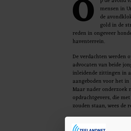
O
p de avond v
mensen in Ur
de avondklok
gold in de st
reden in ongeveer honde
haventerrein.
De verdachten werden o
advocaten van beide jon
inleidende zittingen in 
aangeboden voor het in 
Maar nader onderzoek 
opdrachtgevers, die met
zouden staan, wees de re
De 21-jarige verdachte Fo
arrestatie in voorarrest.