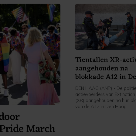
Tientallen XR-acti
aangehouden na
blokkade A12 in D
Haag
DEN HAAG (ANP) - De politie
actievoerders van Extinction
(XR) aangehouden na hun bl
van de A12 in Den Haag
door
zaterdagmiddag. Een man zi
voor mishandeling van een a
Pride March
meldt de politie. De anderen
vrijgelaten op een locatie a