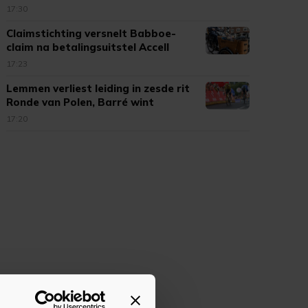
17:30
Claimstichting versnelt Babboe-
claim na betalingsuitstel Accell
17:23
Lemmen verliest leiding in zesde rit
Ronde van Polen, Barré wint
17:20