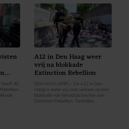
visten
A12 in Den Haag weer
vrij na blokkade
en
Extinction Rebellion
 heeft 45
DEN HAAG (ANP) - De A12 in Den
 Rebellion
Haag is weer vrij voor verkeer na een
okkade
blokkade van klimaatactivisten van
Extinction Rebellion. Tientallen
t nog vast
betogers gingen rond het middaguur
gent,
de snelweg op, waardoor de rijbaan
 zijn weer
de stad uit niet meer toegankelijk was.
an de rand
Op last van de burgemeester heeft de