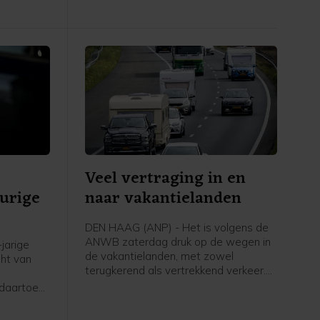
politie de actievoerders er rond 14.00
uur vanaf gehaald. Inmiddels is de weg
weer open, zegt een
politiewoordvoerder.
Veel vertraging in en
eurige
naar vakantielanden
DEN HAAG (ANP) - Het is volgens de
ANWB zaterdag druk op de wegen in
jarige
de vakantielanden, met zowel
ht van
terugkerend als vertrekkend verkeer.
Begin van de middag zijn de files op
 daartoe
veel plaatsen nog eens toegenomen.
stad.
twee