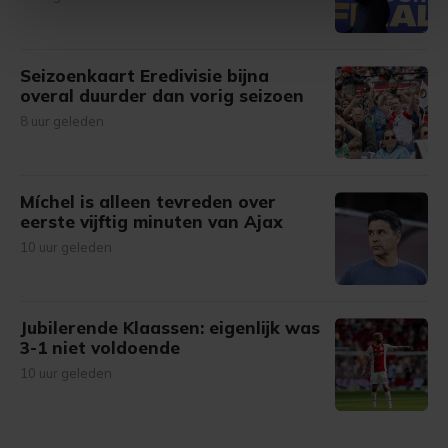
intrekken in de Cookieverklaring.
Met cookies werkt onze website beter en wordt jouw
Seizoenkaart Eredivisie bijna
bezoek makkelijker en persoonlijker. Op
overal duurder dan vorig seizoen
onze cookiepagina kun je ons cookiebeleid bekijken en je
8 uur geleden
gemaakte keuze altijd wijzigen of intrekken.
Míchel is alleen tevreden over
eerste vijftig minuten van Ajax
10 uur geleden
Jubilerende Klaassen: eigenlijk was
3-1 niet voldoende
10 uur geleden