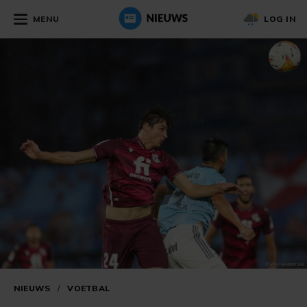
MENU
LOG IN
NIEUWS
/
VOETBAL