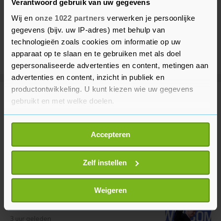
Verantwoord gebruik van uw gegevens
Wij en
onze 1022 partners
verwerken je persoonlijke
gegevens (bijv. uw IP-adres) met behulp van
technologieën zoals cookies om informatie op uw
apparaat op te slaan en te gebruiken met als doel
gepersonaliseerde advertenties en content, metingen aan
advertenties en content, inzicht in publiek en
productontwikkeling. U kunt kiezen wie uw gegevens
Meer uit Voetbal
gebruikt en met welke doelen.
Als u het toestaat, willen we ook graag:
Van Bommel vindt het 'een eer'
Accepteren
Informatie verzamelen over uw geografische
bondscoach van België te zijn
locatie, die tot een paar meter nauwkeurig kan zijn
43 minuten geleden
Uw apparaat identificeren door het actief te
Zelf instellen
scannen op specifieke eigenschappen (fingerprinting)
Lees meer over hoe uw persoonlijke gegevens worden
Weigeren
Argentinië en Mexico spreken
verwerkt en stel uw voorkeuren in het
detailgedeelte
in.
steun voor FIFA-baas Infantino uit
U kunt uw toestemming op elk moment wijzigen of
3 uur geleden