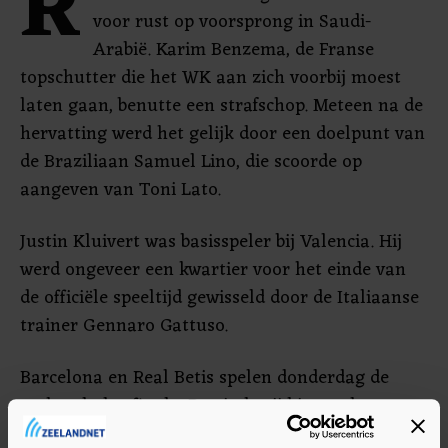
R
voor rust op voorsprong in Saudi-
Arabië. Karim Benzema, de Franse
topschutter die het WK aan zich voorbij moest
laten gaan, benutte een strafschop. Meteen na de
hervatting werd het gelijk door een doelpunt van
de Braziliaan Samuel Lino, die scoorde op
aangeven van Toni Lato.
Justin Kluivert was basisspeler bij Valencia. Hij
werd ongeveer een kwartier voor het einde van
de officiële speeltijd gewisseld door de Italiaanse
trainer Gennaro Gattuso.
Barcelona en Real Betis spelen donderdag de
andere halve finale. De eindstrijd is zondag.