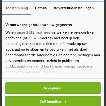
Toestemming
Details
Advertentie-instellingen
Ov
Verantwoord gebruik van uw gegevens
Wij en
onze 1022 partners
verwerken je persoonlijke
gegevens (bijv. uw IP-adres) met behulp van
technologieën zoals cookies om informatie op uw
apparaat op te slaan en te gebruiken met als doel
gepersonaliseerde advertenties en content, metingen aan
advertenties en content, inzicht in publiek en
productontwikkeling. U kunt kiezen wie uw gegevens
gebruikt en met welke doelen.
Als u het toestaat, willen we ook graag:
Accepteren
Informatie verzamelen over uw geografische
Meer uit Voetbal
locatie, die tot een paar meter nauwkeurig kan zijn
Uw apparaat identificeren door het actief te
Zelf instellen