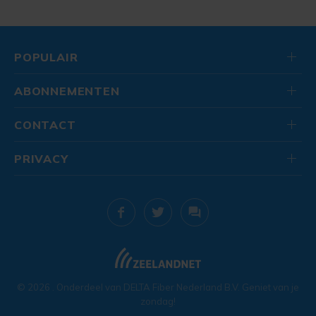
POPULAIR
ABONNEMENTEN
CONTACT
PRIVACY
© 2026
. Onderdeel van
DELTA Fiber Nederland B.V.
Geniet van je
zondag!