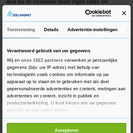
duel na de lockdown thuis tegen Eibar. De
wedstrijd vindt plaats zonder publiek in het
stadion van het trainingscomplex, omdat het
grote Bernabéu dicht is vanwege een verbouwing.
Toestemming
Details
Advertentie-instellingen
Ov
Verantwoord gebruik van uw gegevens
Wij en
onze 1022 partners
verwerken je persoonlijke
gegevens (bijv. uw IP-adres) met behulp van
technologieën zoals cookies om informatie op uw
apparaat op te slaan en te gebruiken met als doel
gepersonaliseerde advertenties en content, metingen aan
advertenties en content, inzicht in publiek en
productontwikkeling. U kunt kiezen wie uw gegevens
gebruikt en met welke doelen.
Als u het toestaat, willen we ook graag:
Accepteren
Informatie verzamelen over uw geografische