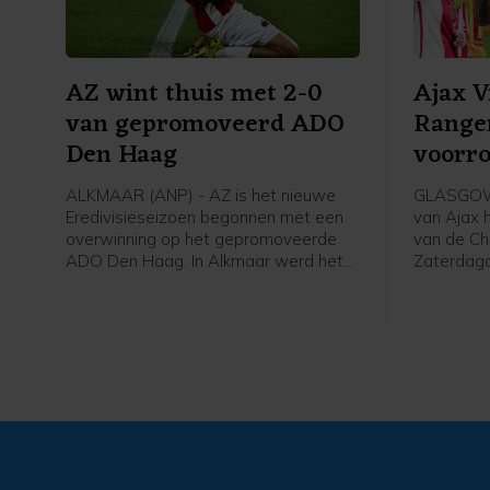
AZ wint thuis met 2-0
Ajax 
van gepromoveerd ADO
Range
Den Haag
voorr
Leagu
ALKMAAR (ANP) - AZ is het nieuwe
GLASGOW 
Eredivisieseizoen begonnen met een
van Ajax 
overwinning op het gepromoveerde
van de Ch
ADO Den Haag. In Alkmaar werd het
Zaterdag
zaterdagavond 2-0 voor de winnaar
Schotland
van de KNVB Beker en de Johan Cruijff
finale van
Schaal.
tweede vo
won Ajax 
met 2-0 v