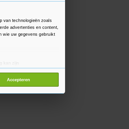
p van technologieën zoals
erde advertenties en content,
en wie uw gegevens gebruikt
g kan zijn
erprinting)
t
detailgedeelte
in. U kunt uw
Accepteren
p onze cookiepagina kun je