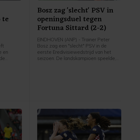
Bosz zag 'slecht' PSV in
 te
openingsduel tegen
Fortuna Sittard (2-2)
EINDHOVEN (ANP) - Trainer Peter
ft
Bosz zag een "slecht" PSV in de
e en
eerste Eredivisiewedstrijd van het
 de
seizoen. De landskampioen speelde,
nni
mede door een laat doelpunt van de
roordeeld.
bezoekers, thuis met 2-2 gelijk tegen
gingen om
Fortuna Sittard.
te vechten
ten
elegd in