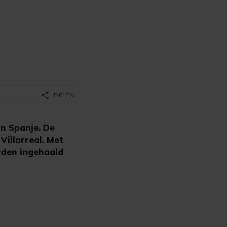
share
DELEN
n Spanje. De
Villarreal. Met
rden ingehaald