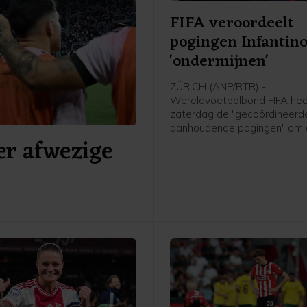
FIFA veroordeelt
pogingen Infantino
'ondermijnen'
ZÜRICH (ANP/RTR) -
Wereldvoetbalbond FIFA hee
zaterdag de "gecoördineerd
aanhoudende pogingen" om
er afwezige
organisatie en voorzitter Gia
Infantino te "ondermijnen" ve
De bond benadrukte dat po
Infantino's leiderschap aan 
volgens de procedures moe
verlopen zoals die zijn vastg
de statuten.