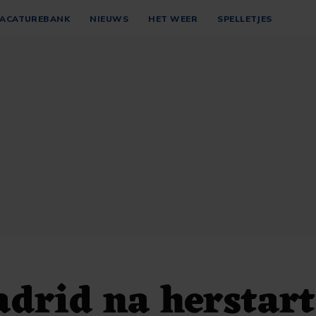
ACATUREBANK
NIEUWS
HET WEER
SPELLETJES
drid na herstart