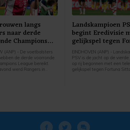
Vrouwen langs
Landskampioen P
rs naar derde
begint Eredivisie 
onde Champions
gelijkspel tegen F
e
(ANP) - De voetbalsters
EINDHOVEN (ANP) - Landsk
hebben de derde voorronde
PSV is de jacht op de vierde 
ampions League bereikt.
op rij begonnen met een tele
avond werd Rangers in
gelijkspel tegen Fortuna Sitt
 met 2-1 verslagen in de
ploeg van trainer Peter Bosz
 een mini-toernooi in de
in het eigen Philips Stadion 
orronde. In dat toernooitje
achterstand om in een 2-1-
woensdag, ook in Schotland,
voorsprong, maar Edouard M
an het Deense Brøndby.
bracht de ploeg uit Sittard i
blessuretijd op gelijke hoogt