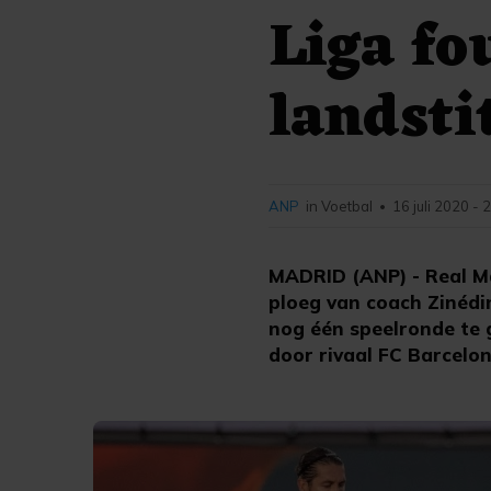
Liga fo
landsti
ANP
in Voetbal
16 juli 2020 - 
•
MADRID (ANP) - Real Ma
ploeg van coach Zinédin
nog één speelronde te 
door rivaal FC Barcelon