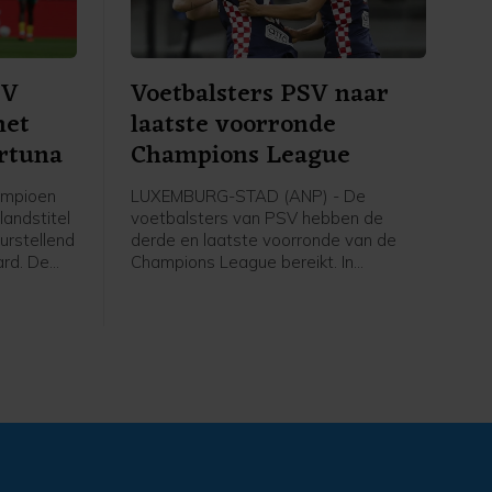
SV
Voetbalsters PSV naar
met
laatste voorronde
ortuna
Champions League
ampioen
LUXEMBURG-STAD (ANP) - De
landstitel
voetbalsters van PSV hebben de
urstellend
derde en laatste voorronde van de
ard. De
Champions League bereikt. In
 draaide
Luxemburg versloeg de ploeg van
een
trainer Kasper Kurland HJK Helsinki in
de tweede ronde met 3-1, dankzij drie
ichut
treffers van Liz Rijsbergen.
n de
e.