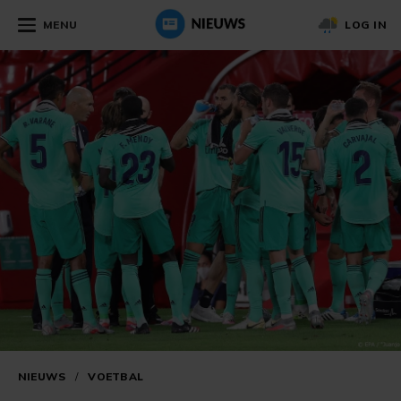
MENU
LOG IN
NIEUWS
/
VOETBAL