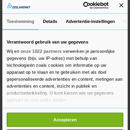
Stéfano-stadion op het trainingscomplex van de
Madrilenen.
Toestemming
Details
Advertentie-instellingen
Ov
Verantwoord gebruik van uw gegevens
Wij en
onze 1022 partners
verwerken je persoonlijke
gegevens (bijv. uw IP-adres) met behulp van
technologieën zoals cookies om informatie op uw
apparaat op te slaan en te gebruiken met als doel
gepersonaliseerde advertenties en content, metingen aan
advertenties en content, inzicht in publiek en
productontwikkeling. U kunt kiezen wie uw gegevens
gebruikt en met welke doelen.
Als u het toestaat, willen we ook graag:
Accepteren
Informatie verzamelen over uw geografische
locatie, die tot een paar meter nauwkeurig kan zijn