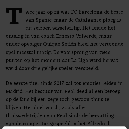
T
wee jaar op rij was FC Barcelona de beste
van Spanje, maar de Catalaanse ploeg is
dit seizoen wisselvallig. Het leidde het
ontslag in van coach Ernesto Valverde, maar
onder opvolger Quique Setién bleef het vertoonde
spel meestal matig. De voorsprong van twee
punten op het moment dat La Liga werd hervat
werd door drie gelijke spelen verspeeld.
De eerste titel sinds 2017 zal tot emoties leiden in
Madrid. Het bestuur van Real deed al een beroep
op de fans bij een zege toch gewoon thuis te
blijven. Het duel wordt, zoals alle
thuiswedstrijden van Real sinds de hervatting
van de competitie, gespeeld in het Alfredo di