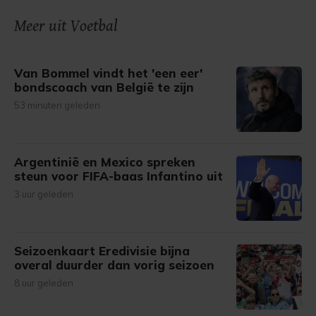
onze cookiepagina kun je ons cookiebeleid bekijken en je
Meer uit Voetbal
gemaakte keuze altijd wijzigen of intrekken.
Van Bommel vindt het 'een eer'
bondscoach van België te zijn
53 minuten geleden
Argentinië en Mexico spreken
steun voor FIFA-baas Infantino uit
3 uur geleden
Seizoenkaart Eredivisie bijna
overal duurder dan vorig seizoen
8 uur geleden