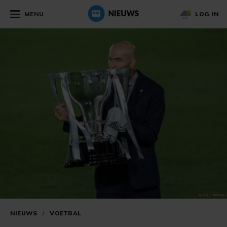
MENU
LOG IN
NIEUWS
/
VOETBAL