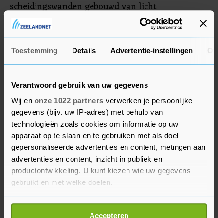
scheidingswanden gebouwd van licht
ontvlambaar materiaal. De stad en de eigenaar
van het gebouw, Joburg Property Company (JPC),
waren hiervan op de hoogte, maar grepen niet in.
Toestemming
Details
Advertentie-instellingen
Ov
Verantwoord gebruik van uw gegevens
Wij en
onze 1022 partners
verwerken je persoonlijke
gegevens (bijv. uw IP-adres) met behulp van
technologieën zoals cookies om informatie op uw
apparaat op te slaan en te gebruiken met als doel
gepersonaliseerde advertenties en content, metingen aan
advertenties en content, inzicht in publiek en
productontwikkeling. U kunt kiezen wie uw gegevens
gebruikt en met welke doelen.
Als u het toestaat, willen we ook graag:
Accepteren