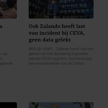
na
Ook Zalando heeft last
van incident bij CEVA,
geen data gelekt
BERLIJN (ANP) - Zalando heeft ook last
 zijn
gehad van het datalek bij logistieke
n.
partner CEVA Logistics. Dat bevestigt
eageerden
een woordvoerder van de Duitse
webwinkel na vragen van het ANP.
at rapport
Woensdag waarschuwden
nen zijn
winkelketen de Bijenkorf en webshop
oei van
Bol al voor een datalek bij de
atsen
logistieke partner. Daar kwam later
n de
ook Ajax bij. Zalando meldt dat
gegevens van zijn klanten niet door
t
het incident zijn getroffen.