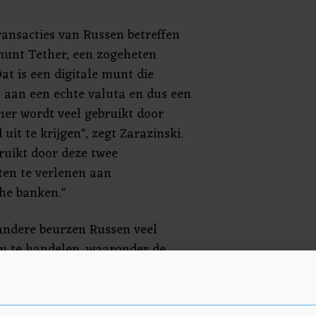
ransacties van Russen betreffen
 munt Tether, een zogeheten
Dat is een digitale munt die
s aan een echte valuta en dus een
her wordt veel gebruikt door
uit te krijgen", zegt Zarazinski.
ruikt door deze twee
ten te verlenen aan
he banken."
andere beurzen Russen veel
m te handelen, waaronder de
ce. Die biedt Russen "meerdere
te zetten in cryptomunten". Bij
0 dollar voert Binance namelijk