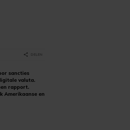
share
DELEN
or sancties
gitale valuta.
een rapport.
jk Amerikaanse en