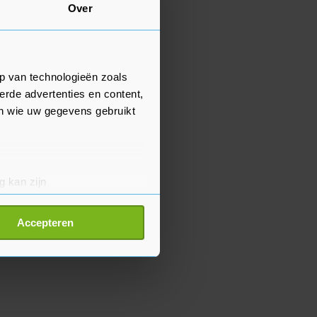
Over
p van technologieën zoals
erde advertenties en content,
en wie uw gegevens gebruikt
g kan zijn
erprinting)
t
detailgedeelte
in. U kunt uw
Accepteren
p onze cookiepagina kun je