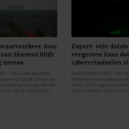
pvaartverkeer door
Expert: vele datal
 van Hormuz blijft
vergroten kans da
g niveau
cybercriminelen s
NP) - Hoopvolle berichten
AMSTERDAM (ANP) - Met al
eropening van de Straat van
datalekken van tegenwoordig
ken rederijen er nog niet toe
die bij CEVA Logistics, kunne
en om via de vaarweg te
cybercriminelen data uit vers
t aantal schepen dat door de
lekken aan elkaar koppelen e
vaart, blijft op een laag
steeds overtuigender overk
ijkt uit data van AXSMarine.
vergroot de kans dat mense
slachtoffer worden van
cybercriminelen. Dat zegt IT-j
directeur van ICTRecht Arno