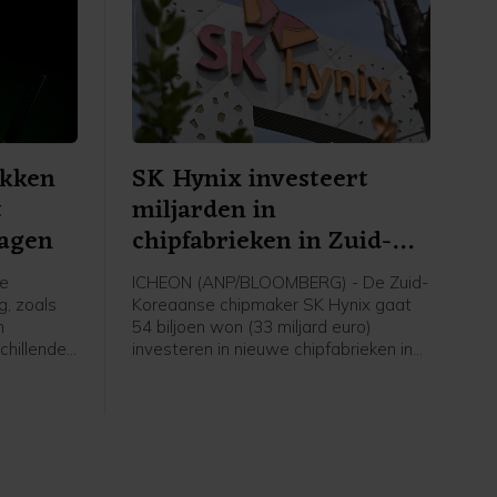
ekken
SK Hynix investeert
t
miljarden in
lagen
chipfabrieken in Zuid-
Korea
le
ICHEON (ANP/BLOOMBERG) - De Zuid-
, zoals
Koreaanse chipmaker SK Hynix gaat
n
54 biljoen won (33 miljard euro)
chillende
investeren in nieuwe chipfabrieken in
n zo
eigen land. De investeringen van het
omen. Dat
bedrijf zijn onderdeel van de
n
inspanningen van Zuid-Korea om de
productiecapaciteit van chips snel te
urist en
verdubbelen en het wereldwijde
ud
tekort aan geheugenchips aan te