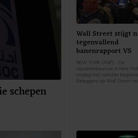
Wall Street stijgt 
tegenvallend
banenrapport VS
NEW YORK (ANP) - De
aandelenbeurzen in New York
vrijdag met winsten begonne
Beleggers op Wall Street r
ie schepen
op het banenrapport van de
Amerikaanse overheid. Uit d
bleek dat er in juli 23.000 ba
verdwenen, terwijl er een gr
ongeveer 80.000 arbeidspla
werd verwacht. Daardoor ka
Amerikaanse centrale bank
voorzichtiger worden met he
verhogen van de rente.