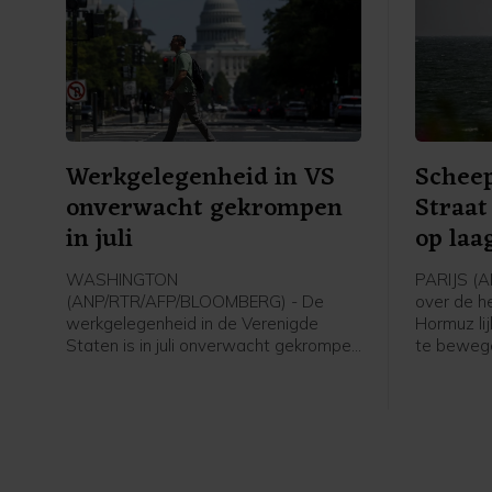
Werkgelegenheid in VS
Schee
onverwacht gekrompen
Straat
in juli
op laa
WASHINGTON
PARIJS (A
(ANP/RTR/AFP/BLOOMBERG) - De
over de h
werkgelegenheid in de Verenigde
Hormuz lij
Staten is in juli onverwacht gekrompen
te beweg
en het groeicijfer van juni is flink naar
varen. He
beneden bijgesteld. Volgens de
zeestraat 
Amerikaanse overheid nam het aantal
niveau, bl
arbeidsplaatsen vorige maand met
23.000 af, terwijl economen juist op
een toename van ongeveer 80.000