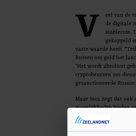
V
eel van de t
de digitale
stablecoin. 
gekoppeld i
vaste waarde heeft. "Tet
Russen om geld het land 
"Het wordt absoluut geb
cryptobeurzen om diens
gesanctioneerde Russisc
Maar Inca zegt dat ook 
mogelijkheden bieden o
grote cryptobeurs Binan
manieren om roebels om 
bedragen onder de 10.00