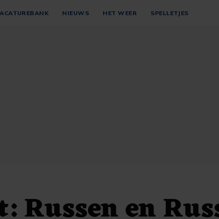
ACATUREBANK
NIEUWS
HET WEER
SPELLETJES
: Russen en Rus