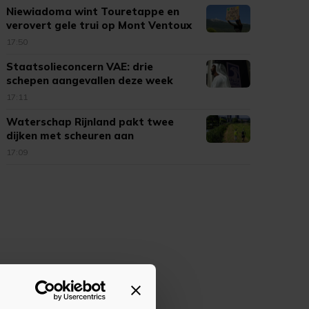
Niewiadoma wint Touretappe en
verovert gele trui op Mont Ventoux
17:50
Staatsolieconcern VAE: drie
schepen aangevallen deze week
17:11
Waterschap Rijnland pakt twee
dijken met scheuren aan
17:09