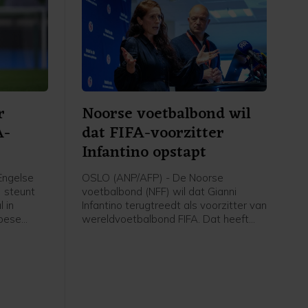
r
Noorse voetbalbond wil
A-
dat FIFA-voorzitter
Infantino opstapt
Engelse
OSLO (ANP/AFP) - De Noorse
) steunt
voetbalbond (NFF) wil dat Gianni
 in
Infantino terugtreedt als voorzitter van
opese
wereldvoetbalbond FIFA. Dat heeft
ies.
voorzitter Lise Klaveness, al jaren een
er van
van de felste critici van de FIFA-baas,
et van de
gezegd na een bijeenkomst van de
ianni
verschillende partijen uit het Noorse
ese
voetbal.
n aan hun