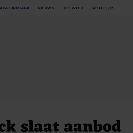
ACATUREBANK
NIEUWS
HET WEER
SPELLETJES
ck slaat aanbod