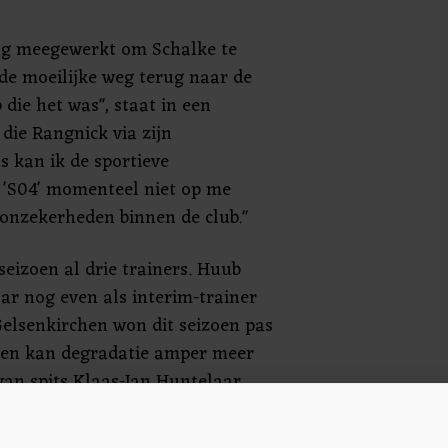
ag meegewerkt om Schalke te
de moeilijke weg terug naar de
 die het was", staat in een
 die Rangnick via zijn
 kan ik de sportieve
j 'S04' momenteel niet op me
onzekerheden binnen de club."
seizoen al drie trainers. Huub
aar nog even als interim-trainer
Gelsenkirchen won dit seizoen pas
d en kan degradatie amper meer
van spits Klaas-Jan Huntelaar
 niet het gewenste effect.
 fysieke problemen pas één