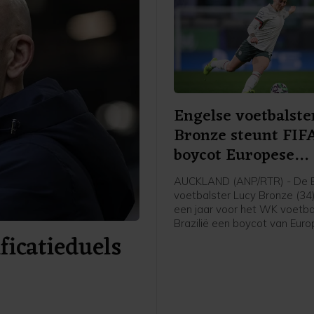
Engelse voetbalste
Bronze steunt FIF
boycot Europese
speelsters
AUCKLAND (ANP/RTR) - De 
voetbalster Lucy Bronze (34
een jaar voor het WK voetbal
Brazilië een boycot van Eur
icatieduels
speelsters van FIFA-competit
Daarmee schaart de speelst
Chelsea zich achter het verz
UEFA tegen FIFA-voorzitter G
Infantino. "Ik denk dat Europ
speelsters zullen vasthoude