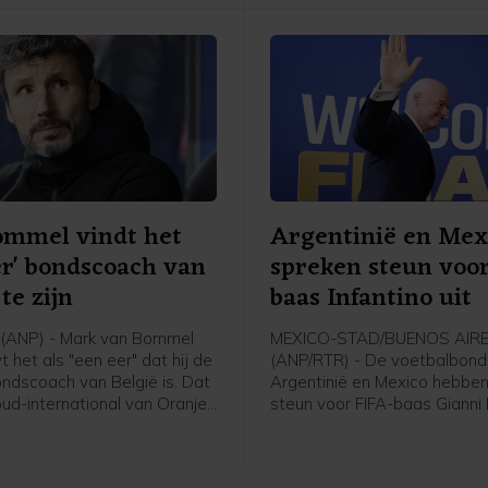
overtuigingen. En aan wat he
voor onze sport. Als dat bet
we sommige competities m
boycotten, dan moet dat ge
aldus Bronze in aanloop van
oefenduel met Chelsea in Ni
Zeeland tegen Auckland.
ommel vindt het
Argentinië en Mex
er' bondscoach van
spreken steun voo
te zijn
baas Infantino uit
(ANP) - Mark van Bommel
MEXICO-STAD/BUENOS AIR
het als "een eer" dat hij de
(ANP/RTR) - De voetbalbond
ndscoach van België is. Dat
Argentinië en Mexico hebben
oud-international van Oranje
steun voor FIFA-baas Gianni 
 zijn presentatie bij de
uitgesproken. De voorzitter l
voetbalbond. "Ik ben heel
altijd onder vuur ondanks het
t ik hier zit. Deze uitdaging
van het omstreden