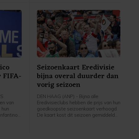
t beste is
ekent dat
oeten
beuren",
 een
euw-
ico
Seizoenkaart Eredivisie
r FIFA-
bijna overal duurder dan
vorig seizoen
ES
DEN HAAG (ANP) - Bijna alle
en van
Eredivisieclubs hebben de prijs van hun
 hun
goedkoopste seizoenkaart verhoogd.
Infantino
De kaart kost dit seizoen gemiddeld
igt nog
266 euro, iets meer dan vorig jaar. Dat
 intrekken
blijkt uit een analyse van het ANP op
basis van een rondvraag langs alle