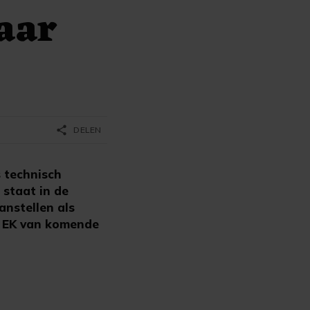
naar
share
DELEN
 technisch
 staat in de
anstellen als
et EK van komende