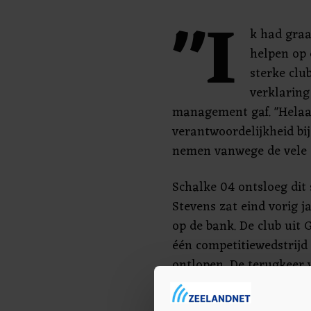
"I
k had gra
helpen op 
sterke club
verklaring
management gaf. "Helaas
verantwoordelijkheid bi
nemen vanwege de vele 
Schalke 04 ontsloeg dit 
Stevens zat eind vorig j
op de bank. De club uit 
één competitiewedstrij
ontlopen. De terugkeer 
afgelopen winter had ook
Huntelaar kwam vanwege