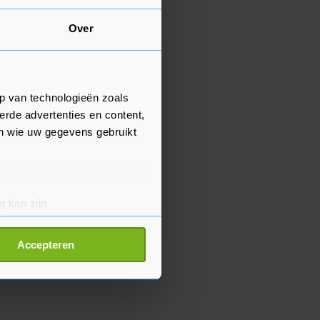
Over
p van technologieën zoals
erde advertenties en content,
en wie uw gegevens gebruikt
g kan zijn
erprinting)
t
detailgedeelte
in. U kunt uw
Accepteren
p onze cookiepagina kun je