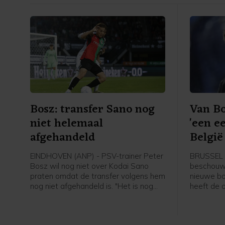
Bosz: transfer Sano nog
Van B
niet helemaal
'een e
afgehandeld
België 
EINDHOVEN (ANP) - PSV-trainer Peter
BRUSSEL 
Bosz wil nog niet over Kodai Sano
beschouwt 
praten omdat de transfer volgens hem
nieuwe bo
nog niet afgehandeld is. "Het is nog
heeft de 
niet helemaal rond. Zolang hij niet mijn
gezegd bij
speler is, praat ik niet over hem", zei
Belgische 
Peter Bosz in aanloop naar de eerste
erg blij da