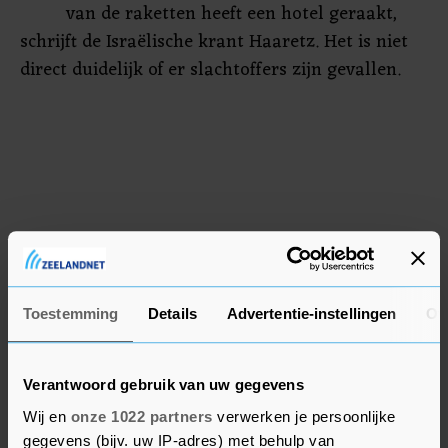
van de raketten heeft een hotel geraakt,
schrijft de Israëlische krant Haaretz. Het is niet
direct duidelijk of er slachtoffers zijn gevallen.
Toestemming
Details
Advertentie-instellingen
Ov
Verantwoord gebruik van uw gegevens
Wij en
onze 1022 partners
verwerken je persoonlijke
gegevens (bijv. uw IP-adres) met behulp van