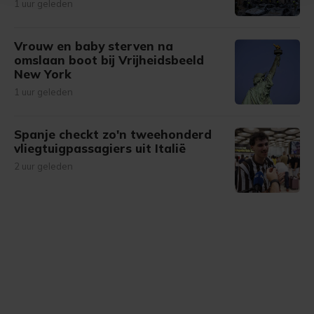
1 uur geleden
bezoek makkelijker en persoonlijker. Op
onze cookiepagina kun je ons cookiebeleid bekijken en je
gemaakte keuze altijd wijzigen of intrekken.
Vrouw en baby sterven na
omslaan boot bij Vrijheidsbeeld
New York
1 uur geleden
Spanje checkt zo'n tweehonderd
vliegtuigpassagiers uit Italië
2 uur geleden