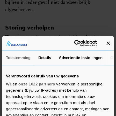
bij hen in ieder geval niet daadwerkelijk
afgeschreven.
Storing verholpen
"Deze kosten zijn en worden niet in rekening
gebracht bij particuliere Rabobank-klanten",
verduidelijkte hij. "De storing is inmiddels
verholpen", voegde hij er ook nog aan toe.
Toestemming
Details
Advertentie-instellingen
Ov
Voor een zakelijke rekening bij de bank betaal je
Verantwoord gebruik van uw gegevens
als klant wel kosten bij het overboeken, tussen de
Wij en
onze 1022 partners
verwerken je persoonlijke
12 en 15 cent per transactie.
gegevens (bijv. uw IP-adres) met behulp van
technologieën zoals cookies om informatie op uw
apparaat op te slaan en te gebruiken met als doel
gepersonaliseerde advertenties en content, metingen aan
advertenties en content, inzicht in publiek en