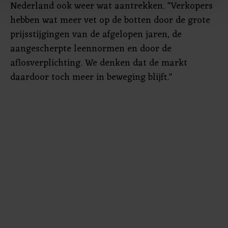
Nederland ook weer wat aantrekken. "Verkopers
Met cookies werkt onze website beter en wordt jouw
hebben wat meer vet op de botten door de grote
bezoek makkelijker en persoonlijker. Op
prijsstijgingen van de afgelopen jaren, de
onze cookiepagina kun je ons cookiebeleid bekijken en je
aangescherpte leennormen en door de
gemaakte keuze altijd wijzigen of intrekken.
aflosverplichting. We denken dat de markt
daardoor toch meer in beweging blijft."