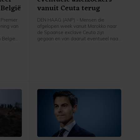
België
vanuit Ceuta terug
Premier
DEN HAAG (ANP) - Mensen die
ening van
afgelopen week vanuit Marokko naar
de Spaanse exclave Ceuta zijn
 België
gegaan en van daaruit eventueel naar
voor
Nederland komen om asiel aan te
volgens
vragen, worden teruggestuurd naar
rstof,
Spanje, schrijft asielminister Bart van
den Brink in een brief aan de Tweede
Kamer. Volgens de CDA-minister is er
voor zover bekend niemand vanuit
Ceuta doorgereisd naar Spanje of een
ander land.