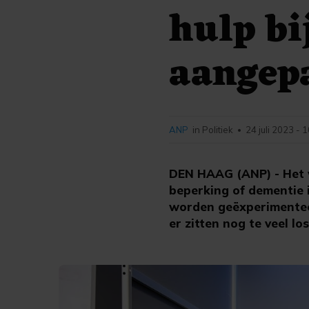
hulp b
aangep
ANP
in Politiek
24 juli 2023 - 
•
DEN HAAG (ANP) - Het w
beperking of dementie 
worden geëxperimentee
er zitten nog te veel l