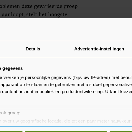
roblemen deze gevarieerde groep
aanloopt, stelt het hoogste
ering in zijn advies. "Omdat de
s erg van elkaar kunnen
Details
Advertentie-instellingen
w gegevens
t het experiment zorgvuldig
erwerken je persoonlijke gegevens (bijv. uw IP-adres) met behul
 "omdat verkiezingen een
apparaat op te slaan en te gebruiken met als doel gepersonalise
n in de democratie".
 content, inzicht in publiek en productontwikkeling. U kunt kiez
svoorstel vast te leggen dat alleen
eden ondersteuning mogen
 ook graag:
n worden gesteld aan de
 over uw geografische locatie, die tot een paar meter nauwkeuri
lokaal "zodat het stemgeheim
eren door het actief te scannen op specifieke eigenschappen (fing