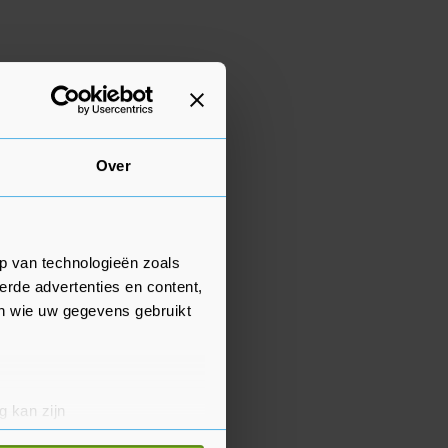
Over
p van technologieën zoals
erde advertenties en content,
en wie uw gegevens gebruikt
g kan zijn
erprinting)