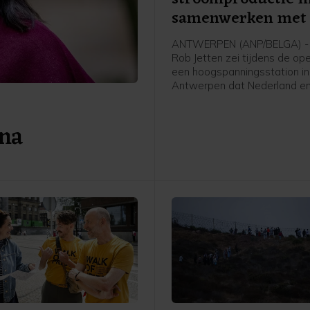
samenwerken met 
ANTWERPEN (ANP/BELGA) - 
Rob Jetten zei tijdens de op
een hoogspanningsstation in
Antwerpen dat Nederland en
meer moeten samenwerken 
stroomproductie. Het gaat 
 na
Jetten onder meer over wate
kern- en windenergie.