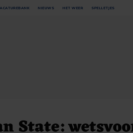
ACATUREBANK
NIEUWS
HET WEER
SPELLETJES
n State: wetsvoo