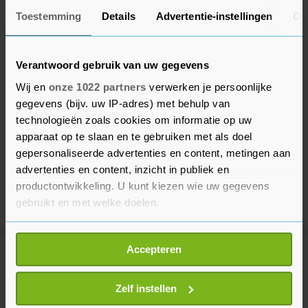
Toestemming
Details
Advertentie-instellingen
Ov
Verantwoord gebruik van uw gegevens
Wij en
onze 1022 partners
verwerken je persoonlijke
gegevens (bijv. uw IP-adres) met behulp van
technologieën zoals cookies om informatie op uw
apparaat op te slaan en te gebruiken met als doel
gepersonaliseerde advertenties en content, metingen aan
advertenties en content, inzicht in publiek en
productontwikkeling. U kunt kiezen wie uw gegevens
gebruikt en met welke doelen.
Als u het toestaat, willen we ook graag:
Accepteren
Informatie verzamelen over uw geografische
Meer uit Binnenland
locatie, die tot een paar meter nauwkeurig kan zijn
Uw apparaat identificeren door het actief te
Zelf instellen
scannen op specifieke eigenschappen (fingerprinting)