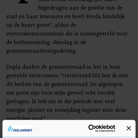
bijgedragen aan de positie van de
stad en haar inwoners en heeft Breda landelijk
op de kaart gezet", aldus de
vertrouwenscommissie die is samengesteld voor
de herbenoeming, dinsdag in de
gemeenteraadsvergadering.
Depla dankte de gemeenteraad in het in hem
gestelde vertrouwen: "Ontzettend blij ben ik met
dit besluit van de gemeenteraad. De afgelopen
zes jaren zijn voor mijn gevoel echt voorbij
gevlogen. Ik heb me in die periode met veel
energie, plezier en toewijding ingezet voor deze
prachtige stad."