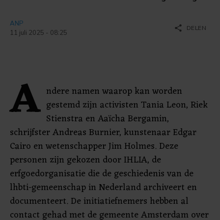
ANP
share
DELEN
11 juli 2025 - 08:25
A
ndere namen waarop kan worden
gestemd zijn activisten Tania Leon, Riek
Stienstra en Aaïcha Bergamin,
schrijfster Andreas Burnier, kunstenaar Edgar
Cairo en wetenschapper Jim Holmes. Deze
personen zijn gekozen door IHLIA, de
erfgoedorganisatie die de geschiedenis van de
lhbti-gemeenschap in Nederland archiveert en
documenteert. De initiatiefnemers hebben al
contact gehad met de gemeente Amsterdam over