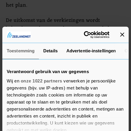
het plan.
De uitkomst van de verkiezingen wordt
bekendgemaakt op zondag 3 augustus, de laatste
dag van Pride Amsterdam. Op een speciaal
vervaardigd straatnaambord wordt deze naam
Toestemming
Details
Advertentie-instellingen
Ov
vervolgens aan de gemeente Amsterdam
aangeboden, als suggestie voor een nieuwe
straat.
Verantwoord gebruik van uw gegevens
Wij en
onze 1022 partners
verwerken je persoonlijke
gegevens (bijv. uw IP-adres) met behulp van
technologieën zoals cookies om informatie op uw
apparaat op te slaan en te gebruiken met als doel
gepersonaliseerde advertenties en content, metingen aan
advertenties en content, inzicht in publiek en
productontwikkeling. U kunt kiezen wie uw gegevens
gebruikt en met welke doelen.