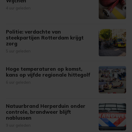
Wijchen
4 uur geleden
Politie: verdachte van
steekpartijen Rotterdam krijgt
zorg
5 uur geleden
Hoge temperaturen op komst,
kans op vijfde regionale hittegolf
6 uur geleden
Natuurbrand Herperduin onder
controle, brandweer blijft
nablussen
9 uur geleden