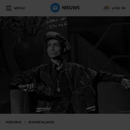
MENU
LOG IN
NIEUWS
/
BINNENLAND