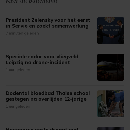
Meer uit Buitenland
gemaakte keuze altijd wijzigen of intrekken.
President Zelensky voor het eerst
in Servië en zoekt samenwerking
7 minuten geleden
Speciale radar voor vliegveld
Leipzig na drone-incident
1 uur geleden
Dodental bloedbad Thaise school
gestegen na overlijden 12-jarige
1 uur geleden
Hongaarse partij draagt oud-