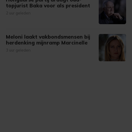
topjurist Baka voor als president
2 uur geleden
Meloni laakt vakbondsmensen bij
herdenking mijnramp Marcinelle
3 uur geleden