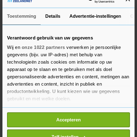
zijn opgelost. Van der Plas begrijpt niet waarom
de coalitie niet ingaat op oplossingen die de
Toestemming
Details
Advertentie-instellingen
Ov
oppositie aandraagt. "De coalitie en het kabinet
hebben een ijzeren gordijn tegenover ons
Verantwoord gebruik van uw gegevens
opgeworpen, dat het zicht verduistert", aldus de
Wij en
onze 1022 partners
verwerken je persoonlijke
BBB-leidster.
gegevens (bijv. uw IP-adres) met behulp van
technologieën zoals cookies om informatie op uw
Volgens de oppositiepartijen gaat het om
apparaat op te slaan en te gebruiken met als doel
politieke onwil bij het kabinet om de problemen
gepersonaliseerde advertenties en content, metingen aan
aan te pakken en oplossingen te bedenken die
advertenties en content, inzicht in publiek en
leiden tot minder instroom van asielzoekers. Zo
productontwikkeling. U kunt kiezen wie uw gegevens
gebruikt en met welke doelen.
vinden ze dat het kabinet faalt om kansloze en
criminele asielzoekers meteen uit te zetten.
Als u het toestaat, willen we ook graag:
Daarbij is volgens hen veel meer dwang nodig om
Accepteren
Informatie verzamelen over uw geografische
landen te dwingen hun onderdanen terug te
locatie, die tot een paar meter nauwkeurig kan zijn
nemen.
Uw apparaat identificeren door het actief te
Zelf instellen