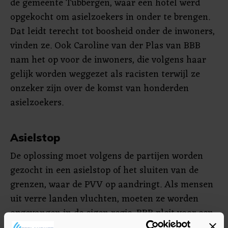
de gemeente Tubbergen, waar een hotel werd
opgekocht om asielzoekers in onder te brengen.
Dat leidt terecht tot boosheid onder de inwoners,
vinden ze. Ook Caroline van der Plas van BBB
nam het op voor de inwoners, die volgens haar
gelijk worden weggezet als racisten terwijl ze
onzeker zijn over de komst van honderden
asielzoekers.
Asielstop
De oplossing moet volgens de partijen worden
gezocht in een asielstop of het sluiten van de
grenzen, waar de PVV op aandringt. Als mensen
uit verre landen vluchten, moeten ze worden
opgevangen in de eigen regio. BBB pleit voor een
asielstop totdat de problemen in de asielketen