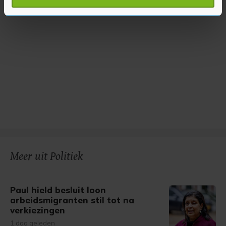
verwerkt en stel uw voorkeuren in het
detailgedeelte
in.
U kunt uw toestemming op elk moment wijzigen of
intrekken in de Cookieverklaring.
Met cookies werkt onze website beter en wordt jouw
bezoek makkelijker en persoonlijker. Op
onze cookiepagina kun je ons cookiebeleid bekijken en je
gemaakte keuze altijd wijzigen of intrekken.
Meer uit Politiek
Paul hield besluit loon
arbeidsmigranten stil tot na
verkiezingen
1 dag geleden