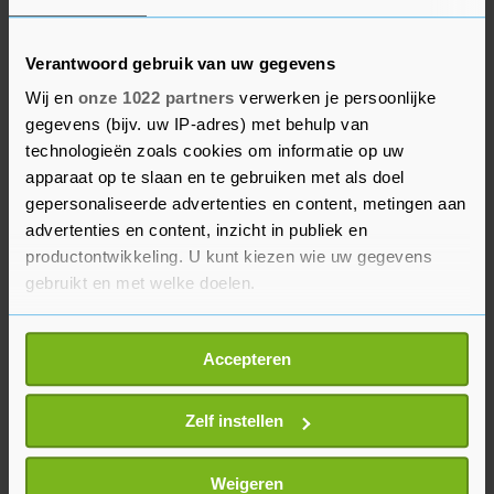
Kuiken ziet weliswaar dat het kabinet "kleine
stapjes" zet, maar mist de "grote fundamentele
stappen". Het kabinet ontkent volgens haar dat
Verantwoord gebruik van uw gegevens
de ongelijkheid in de samenleving een groot
Wij en
onze 1022 partners
verwerken je persoonlijke
probleem is en zegt "dat we collectief een beetje
gegevens (bijv. uw IP-adres) met behulp van
technologieën zoals cookies om informatie op uw
armer worden". Dat is niet zo, benadrukte het
apparaat op te slaan en te gebruiken met als doel
Kamerlid. "Ik wil de ongelijkheid fundamenteel
gepersonaliseerde advertenties en content, metingen aan
anders aanpakken."
advertenties en content, inzicht in publiek en
productontwikkeling. U kunt kiezen wie uw gegevens
Ze stuurt niet aan op nieuwe verkiezingen, "maar
gebruikt en met welke doelen.
we kunnen ons geen kabinet veroorloven dat niet
regeert."
Als u het toestaat, willen we ook graag:
Accepteren
Informatie verzamelen over uw geografische
locatie, die tot een paar meter nauwkeurig kan zijn
Uw apparaat identificeren door het actief te
Zelf instellen
scannen op specifieke eigenschappen (fingerprinting)
Lees meer over hoe uw persoonlijke gegevens worden
Weigeren