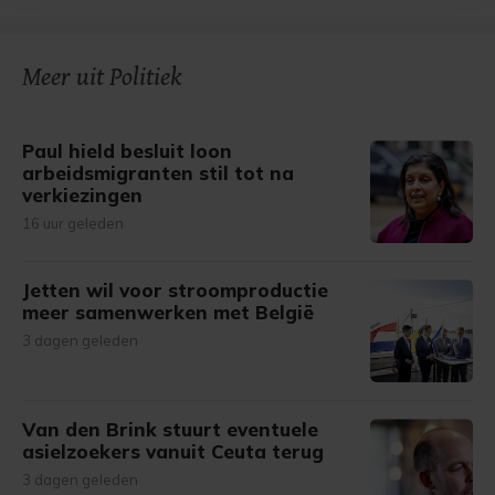
bezoek makkelijker en persoonlijker. Op
onze cookiepagina kun je ons cookiebeleid bekijken en je
gemaakte keuze altijd wijzigen of intrekken.
Meer uit Politiek
Paul hield besluit loon
arbeidsmigranten stil tot na
verkiezingen
16 uur geleden
Jetten wil voor stroomproductie
meer samenwerken met België
3 dagen geleden
Van den Brink stuurt eventuele
asielzoekers vanuit Ceuta terug
3 dagen geleden