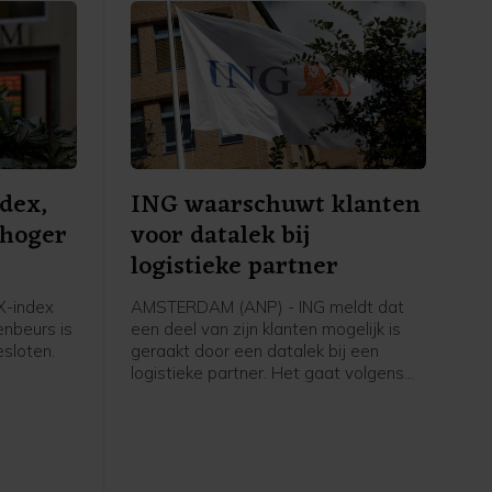
dex,
ING waarschuwt klanten
 hoger
voor datalek bij
logistieke partner
-index
AMSTERDAM (ANP) - ING meldt dat
nbeurs is
een deel van zijn klanten mogelijk is
sloten.
geraakt door een datalek bij een
logistieke partner. Het gaat volgens
ritieme
de bank om een groep klanten die met
hore een
gespaarde punten bij ING een fysiek
angen
product heeft besteld dat is
thuisbezorgd, bijvoorbeeld een koffer
of barbecue. Bankrekeningen,