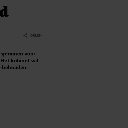
nd
share
DELEN
tsplannen voor
 Het kabinet wil
e behouden.