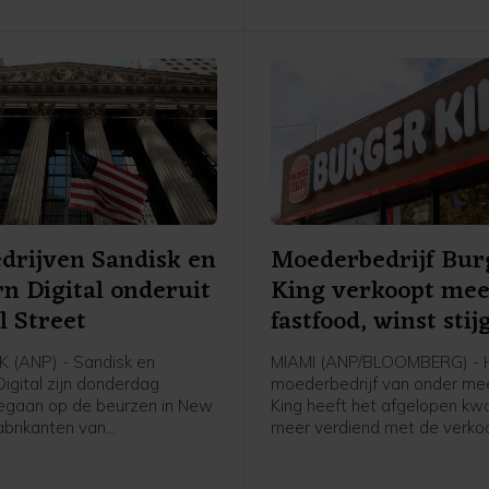
drijven Sandisk en
Moederbedrijf Bur
n Digital onderuit
King verkoopt me
l Street
fastfood, winst stij
 (ANP) - Sandisk en
MIAMI (ANP/BLOOMBERG) - 
igital zijn donderdag
moederbedrijf van onder me
egaan op de beurzen in New
King heeft het afgelopen kw
abrikanten van
meer verdiend met de verko
chips en
Whoppers en ander fastfood
agapparatuur deden
ketens. Het bedrijf, Restaur