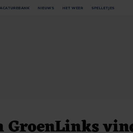
ACATUREBANK
NIEUWS
HET WEER
SPELLETJES
n GroenLinks vin