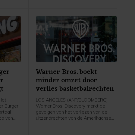
betaalgegevens, spaargelden,
financiële gegevens of inloggegevens
van klanten en de systemen van ING
zouden er niet bij betrokken zijn.
ger
Warner Bros. boekt
er
minder omzet door
gt
verlies basketbalrechten
Het
LOS ANGELES (ANP/BLOOMBERG) -
er Burger
Warner Bros. Discovery merkt de
artaal
gevolgen van het verliezen van de
op van
uitzendrechten van de Amerikaanse
 van zijn
basketbalcompetitie en het uitblijven
ant Brands
van groot filmsucces. Het