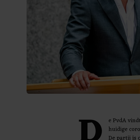
D
e PvdA vindt
huidige coro
De partij is