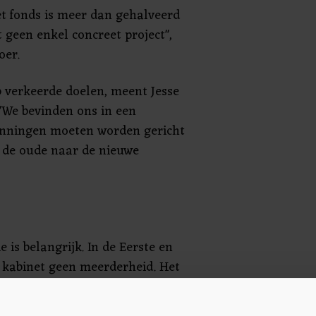
t fonds is meer dan gehalveerd
 geen enkel concreet project",
oer.
p verkeerde doelen, meent Jesse
"We bevinden ons in een
panningen moeten worden gericht
 de oude naar de nieuwe
 is belangrijk. In de Eerste en
 kabinet geen meerderheid. Het
ring geven aan het
al een jaar over wordt gepraat.