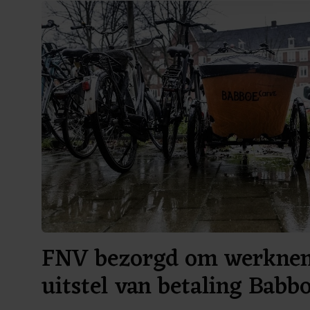
FNV bezorgd om werknem
uitstel van betaling Bab