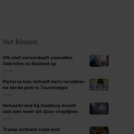
Net binnen
VN-chef veroordeelt aanvallen
Oekraïne en Rusland op
burgerdoelen
19:25
Pieterse kan zichzelf niets verwijten
na derde plek in Touretappe
19:22
Natuurbrand bij Ouddorp breidt
zich niet meer uit door stoplijnen
19:21
Trump ontkent ruzie met