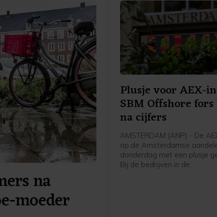
Plusje voor AEX-in
SBM Offshore fors
na cijfers
AMSTERDAM (ANP) - De AEX
op de Amsterdamse aandele
donderdag met een plusje ge
Bij de bedrijven in de
ers na
hoofdgraadmeter was de ma
oliedienstverlener SBM Offs
boe-moeder
sterke stijger na goed ontv
cijfers en vooruitzichten.