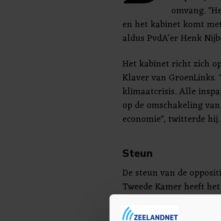
omvang. "He
en het kabinet komt met
aldus PvdA'er Henk Nijb
Het kabinet richt zich o
Klaver van GroenLinks. 
klimaatcrisis. Alle ins
op de omschakeling van
economie", twitterde hij.
Steun
De steun van de oppositie
Tweede Kamer heeft het
parlement moet goedkeu
investeringsfonds, waar 