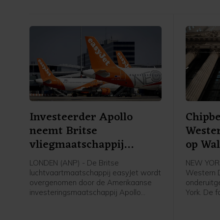
Investeerder Apollo
Chipbe
neemt Britse
Wester
vliegmaatschappij
op Wal
easyJet over
LONDEN (ANP) - De Britse
NEW YORK
luchtvaartmaatschappij easyJet wordt
Western D
overgenomen door de Amerikaanse
onderuitg
investeringsmaatschappij Apollo
York. De f
Global Management voor een bedrag
geheugen
van 5,7 miljard pond, omgerekend ruim
dataopsl