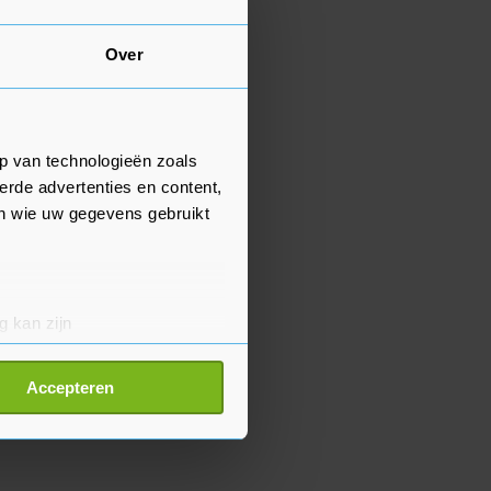
Over
p van technologieën zoals
erde advertenties en content,
en wie uw gegevens gebruikt
g kan zijn
erprinting)
t
detailgedeelte
in. U kunt uw
Accepteren
p onze cookiepagina kun je