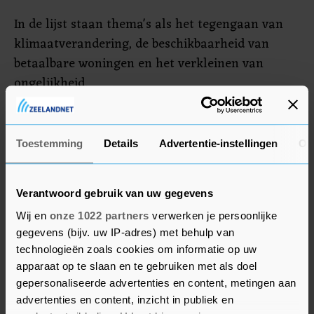
In de lijst staan thema's als het tegengaan van
klimaatverandering, de beschikbaarheid van
betaalbare woningen en het verkleinen van
ongelijkheid.
Steun
Toestemming
Details
Advertentie-instellingen
Ov
Het kabinet heeft steun van een van de twee
partijen nodig in de Eerste Kamer, maar de
nieuwe coalitie zal dus allebei moeten overtuigen
Verantwoord gebruik van uw gegevens
als ze steun wil voor voorstellen. Over de
Wij en
onze 1022 partners
verwerken je persoonlijke
toekomst van de landbouw staat weinig in het
gegevens (bijv. uw IP-adres) met behulp van
technologieën zoals cookies om informatie op uw
akkoord.
apparaat op te slaan en te gebruiken met als doel
gepersonaliseerde advertenties en content, metingen aan
Eerder kondigden de twee partijen al aan als één
advertenties en content, inzicht in publiek en
fractie te willen onderhandelen aan de