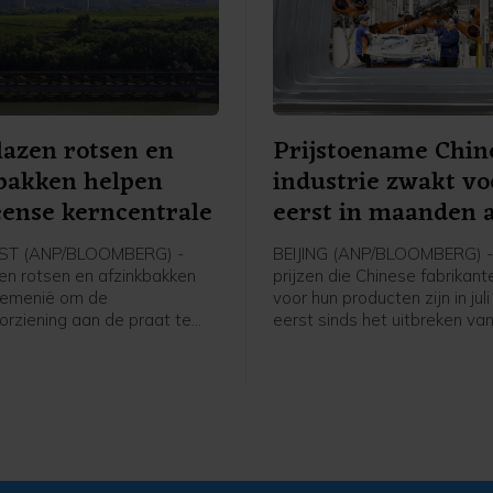
azen rotsen en
Prijstoename Chin
bakken helpen
industrie zwakt vo
ense kerncentrale
eerst in maanden 
ST (ANP/BLOOMBERG) -
BEIJING (ANP/BLOOMBERG) 
n rotsen en afzinkbakken
prijzen die Chinese fabrikan
oemenië om de
voor hun producten zijn in jul
orziening aan de praat te
eerst sinds het uitbreken va
 inschatting is nu dat het
Iranoorlog minder hard gest
weede kernreactor van de
Volgens kenners is dit een t
-centrale zeker negen
de kostenstijgingen als gevo
ger kan laten draaien.
blokkade van de Straat van
beginnen af te nemen.