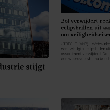
Bol verwijdert ree
eclipsbrillen uit a
om veiligheidseise
UTRECHT (ANP) - Webwinkel
een twintigtal eclipsbrillen uit
assortiment verwijderd. Dat
een woordvoerster na beric
ustrie stijgt
door Het Financieele Dagbla
haar was het voor bol onmoge
garanderen dat ze aan de e
voldoen.