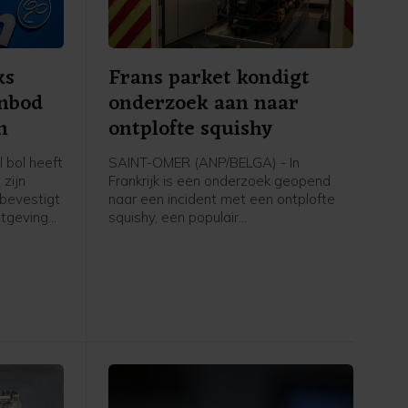
ks
Frans parket kondigt
anbod
onderzoek aan naar
n
ontplofte squishy
 bol heeft
SAINT-OMER (ANP/BELGA) - In
 zijn
Frankrijk is een onderzoek geopend
 bevestigt
naar een incident met een ontplofte
htgeving
squishy, een populair
d. Volgens
antistressspeelgoed. Dat meldt het
lijk te
parket van Saint-Omer zondag.
isen
Onlangs liep een 8-jarig jongetje
tweedegraads brandwonden op toen
een squishy in zijn gezicht
explodeerde.