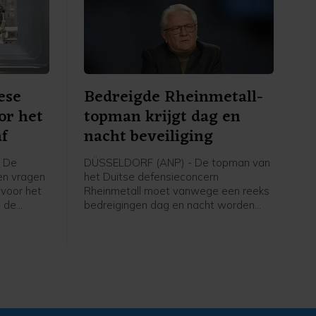
ese
Bedreigde Rheinmetall-
or het
topman krijgt dag en
af
nacht beveiliging
- De
DÜSSELDORF (ANP) - De topman van
ten vragen
het Duitse defensieconcern
i voor het
Rheinmetall moet vanwege een reeks
n de
bedreigingen dag en nacht worden
egen.
beveiligd. Toch weigert Armin
eken dat
Papperger zich te laten intimideren,
lg van de
heeft hij gezegd in een zondag
 Hormuz
gepubliceerd interview met het Duitse
persbureau dpa. "Dit werk moet nu
eenmaal gebeuren, en wie de druk niet
aankan, hoort niet thuis in deze