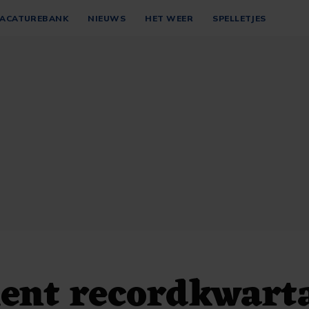
ACATUREBANK
NIEUWS
HET WEER
SPELLETJES
ent recordkwart