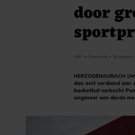
door gr
sportp
ANP
in Financieel
26 oktober 
•
HERZOGENAURACH (ANP) 
dan ooit verdiend aan 
basketbal verkocht Pum
ongeveer een derde mee