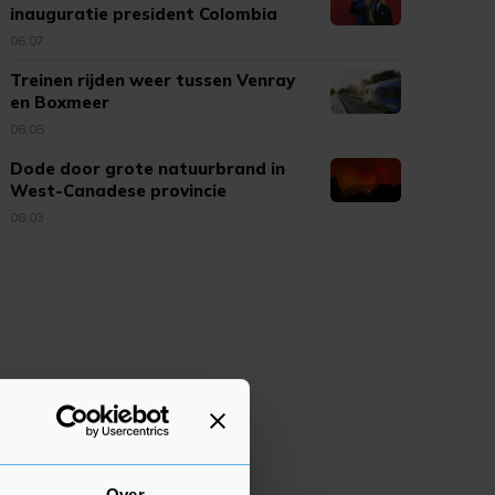
inauguratie president Colombia
06:07
Treinen rijden weer tussen Venray
en Boxmeer
06:05
Dode door grote natuurbrand in
West-Canadese provincie
06:03
Over