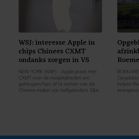
WSJ: interesse Apple in
Opgebl
chips Chinees CXMT
afzink
ondanks zorgen in VS
Roeme
NEW YORK (ANP) - Apple praat met
BOEKARE
CXMT over de mogelijkheden om
Opgeblaze
geheugenchips af te nemen van die
helpen R
Chinese maker van halfgeleiders. Elke
energievo
mogelijke deal ligt politiek echter zeer
houden. De
gevoelig, schrijft The Wall Street
land de t
Journal zondag op basis van
Cernavoda
ingewijden.
dagen lan