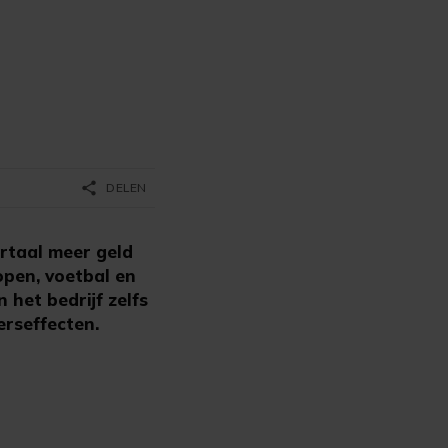
share
DELEN
taal meer geld
open, voetbal en
het bedrijf zelfs
rseffecten.