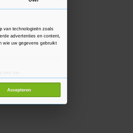
p van technologieën zoals
erde advertenties en content,
en wie uw gegevens gebruikt
g kan zijn
erprinting)
t
detailgedeelte
in. U kunt uw
Accepteren
p onze cookiepagina kun je