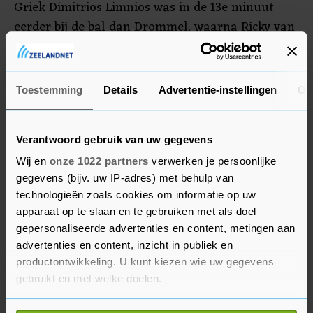
Griek Dimitrios Limnios was in de 13e minuut
eerder bij de bal dan Drommel, waarna Ricky van
Wolfswinkel de bal in het lege doel kon schuiven.
Even later schoot Van Wolfswinkel de bal van
dichtbij langs Drommel, die er ook bij dat
Toestemming
Details
Advertentie-instellingen
Ov
doelpunt niet goed uitzag (2-0). PSV wist geen
raad met het aanvalsspel van Twente en Michel
Verantwoord gebruik van uw gegevens
Vlap vergrootte de voorsprong in de 25e minuut
tot 3-0. Vlap leed tien minuten voor rust onnodig
Wij en
onze 1022 partners
verwerken je persoonlijke
gegevens (bijv. uw IP-adres) met behulp van
balverlies en stond daarmee aan de basis van de
technologieën zoals cookies om informatie op uw
3-1 van Joey Veerman.
apparaat op te slaan en te gebruiken met als doel
gepersonaliseerde advertenties en content, metingen aan
Schmidt bracht Gakpo en Noni Madueke na rust
advertenties en content, inzicht in publiek en
in de ploeg en dat veranderde het spelbeeld.
productontwikkeling. U kunt kiezen wie uw gegevens
Gakpo schoot al vrij snel de 3-2 binnen en PSV
gebruikt en met welke doelen.
ging op zoek naar meer. Vlap raakte voor Twente
Als u het toestaat, willen we ook graag: