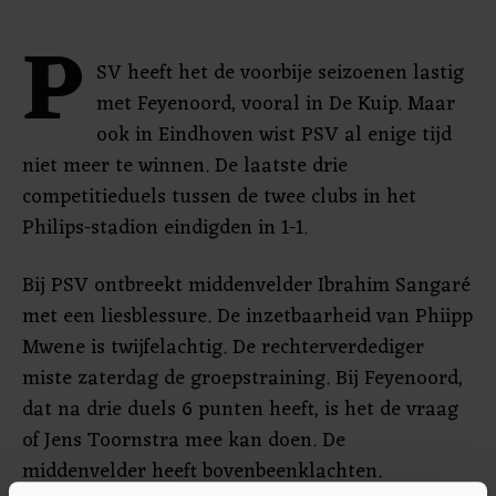
P
SV heeft het de voorbije seizoenen lastig
met Feyenoord, vooral in De Kuip. Maar
ook in Eindhoven wist PSV al enige tijd
niet meer te winnen. De laatste drie
competitieduels tussen de twee clubs in het
Philips-stadion eindigden in 1-1.
Bij PSV ontbreekt middenvelder Ibrahim Sangaré
met een liesblessure. De inzetbaarheid van Phiipp
Mwene is twijfelachtig. De rechterverdediger
miste zaterdag de groepstraining. Bij Feyenoord,
dat na drie duels 6 punten heeft, is het de vraag
of Jens Toornstra mee kan doen. De
middenvelder heeft bovenbeenklachten.