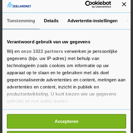
De wedstrijd in Eindhoven begint om 14.30 uur.
Toestemming
Details
Advertentie-instellingen
Ov
Verantwoord gebruik van uw gegevens
Wij en
onze 1022 partners
verwerken je persoonlijke
gegevens (bijv. uw IP-adres) met behulp van
technologieën zoals cookies om informatie op uw
apparaat op te slaan en te gebruiken met als doel
gepersonaliseerde advertenties en content, metingen aan
advertenties en content, inzicht in publiek en
productontwikkeling. U kunt kiezen wie uw gegevens
gebruikt en met welke doelen.
Als u het toestaat, willen we ook graag:
Accepteren
Informatie verzamelen over uw geografische
locatie, die tot een paar meter nauwkeurig kan zijn