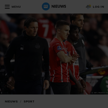
MENU
LOG IN
NIEUWS
/
SPORT