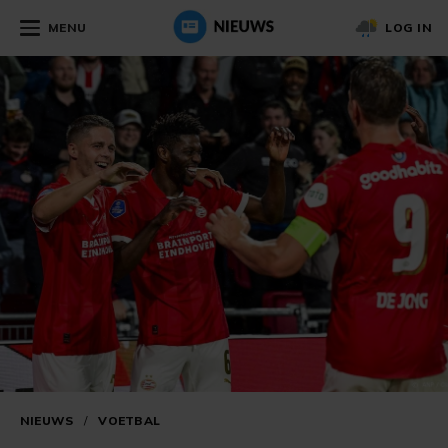
MENU
LOG IN
NIEUWS
/
VOETBAL