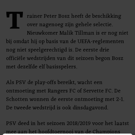
T
rainer Peter Bosz heeft de beschikking
over nagenoeg zijn gehele selectie.
Nieuwkomer Malik Tillman is er nog niet
bij omdat hij op basis van de UEFA-reglementen
nog niet speelgerechtigd is. De eerste drie
officiële wedstrijden van dit seizoen begon Bosz
met dezelfde elf basisspelers.
Als PSV de play-offs bereikt, wacht een
ontmoeting met Rangers FC of Servette FC. De
Schotten wonnen de eerste ontmoeting met 2-1.
De tweede wedstrijd is ook dinsdagavond.
PSV deed in het seizoen 2018/2019 voor het laatst
mee aan het hoofdtoernooi van de Champions