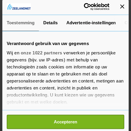
League. Regerend landskampioen Feyenoord is al
zeker van een plek in de poulefase.
Toestemming
Details
Advertentie-instellingen
Ov
Verantwoord gebruik van uw gegevens
Wij en
onze 1022 partners
verwerken je persoonlijke
gegevens (bijv. uw IP-adres) met behulp van
technologieën zoals cookies om informatie op uw
apparaat op te slaan en te gebruiken met als doel
gepersonaliseerde advertenties en content, metingen aan
advertenties en content, inzicht in publiek en
productontwikkeling. U kunt kiezen wie uw gegevens
gebruikt en met welke doelen.
Als u het toestaat, willen we ook graag:
Accepteren
Informatie verzamelen over uw geografische