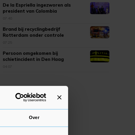
De la Espriella ingezworen als
president van Colombia
07:40
Brand bij recyclingbedrijf
Rotterdam onder controle
07:25
Persoon omgekomen bij
schietincident in Den Haag
04:07
Over