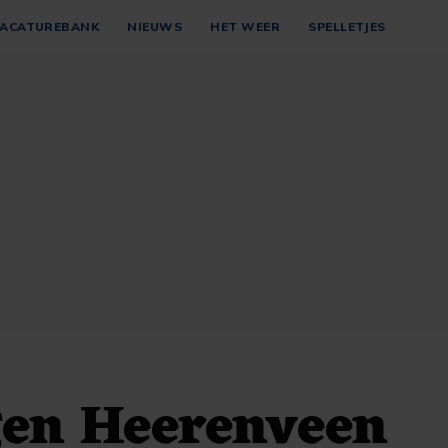
ACATUREBANK
NIEUWS
HET WEER
SPELLETJES
gen Heerenveen