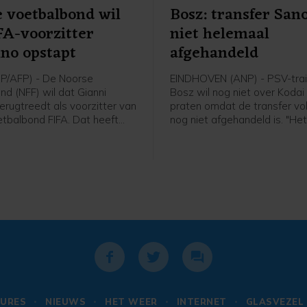
 voetbalbond wil
Bosz: transfer San
FA-voorzitter
niet helemaal
ino opstapt
afgehandeld
P/AFP) - De Noorse
EINDHOVEN (ANP) - PSV-trai
nd (NFF) wil dat Gianni
Bosz wil nog niet over Koda
terugtreedt als voorzitter van
praten omdat de transfer v
tbalbond FIFA. Dat heeft
nog niet afgehandeld is. "Het
 Lise Klaveness, al jaren een
niet helemaal rond. Zolang hij
ste critici van de FIFA-baas,
speler is, praat ik niet over h
 een bijeenkomst van de
Peter Bosz in aanloop naar 
nde partijen uit het Noorse
wedstrijd van PSV zaterdag 
tegen Fortuna Sittard.
URES
NIEUWS
HET WEER
INTERNET
GLASVEZEL