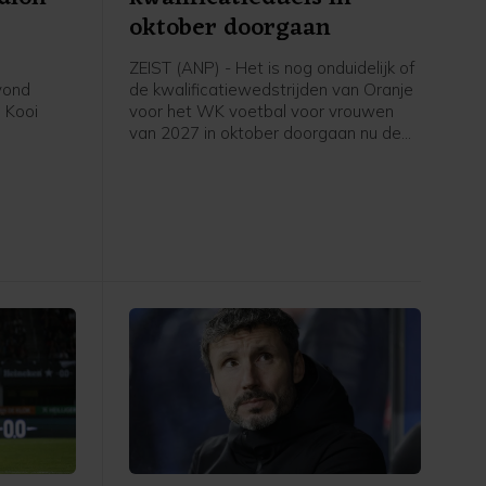
oktober doorgaan
ZEIST (ANP) - Het is nog onduidelijk of
avond
de kwalificatiewedstrijden van Oranje
 Kooi
voor het WK voetbal voor vrouwen
van 2027 in oktober doorgaan nu de
eerde
UEFA een boycot heeft afgekondigd
in het
van FIFA-competities. Voor het elftal
 stadion.
van bondscoach Arjan Veurink staat
op 9 en 13 oktober een dubbele
ontmoeting met Hongarije op het
programma. Volgens de KNVB
onderzoekt de UEFA de komende tijd
of de duels door zullen gaan.