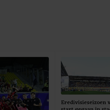
Eredivisieseizoen 
start gegaan in st