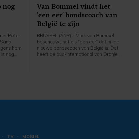
o nog
Van Bommel vindt het
'een eer' bondscoach van
België te zijn
ner Peter
BRUSSEL (ANP) - Mark van Bommel
i Sano
beschouwt het als "een eer" dat hij de
olgens hem
nieuwe bondscoach van België is. Dat
 is nog
heeft de oud-international van Oranje
 niet mijn
gezegd bij zijn presentatie bij de
em", zei
Belgische voetbalbond. "Ik ben heel
de eerste
erg blij dat ik hier zit. Deze uitdaging
thuis
past bij mij", zei de 49-jarige Van
Bommel. "Dit is een baan die iedereen
wil. Ik heb er ook niet over getwijfeld."
TV
MOBIEL