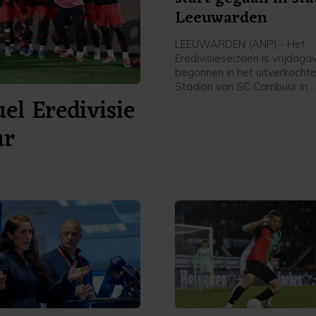
Leeuwarden
LEEUWARDEN (ANP) - Het
Eredivisieseizoen is vrijdag
begonnen in het uitverkochte
Stadion van SC Cambuur in
el Eredivisie
Leeuwarden. Het gepromov
Cambuur ontvangt Excelsior 
ur
twee jaar geleden geopende