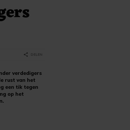
gers
share
DELEN
nder verdedigers
e rust van het
eg een tik tegen
ing op het
n.