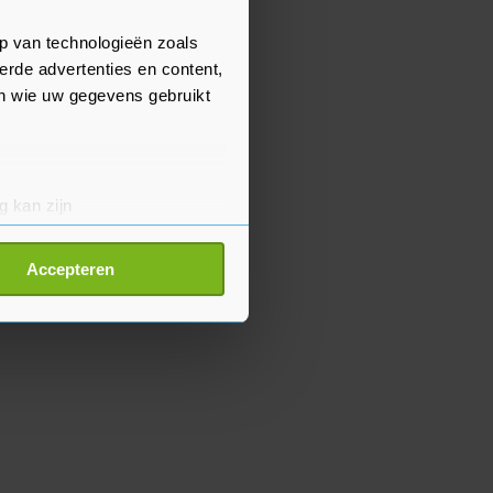
p van technologieën zoals
erde advertenties en content,
en wie uw gegevens gebruikt
g kan zijn
erprinting)
t
detailgedeelte
in. U kunt uw
Accepteren
p onze cookiepagina kun je