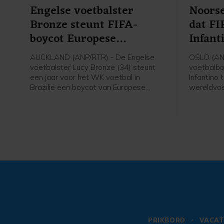
Engelse voetbalster
Noorse
Bronze steunt FIFA-
dat FI
boycot Europese
Infant
speelsters
AUCKLAND (ANP/RTR) - De Engelse
OSLO (AN
voetbalster Lucy Bronze (34) steunt
voetbalbo
een jaar voor het WK voetbal in
Infantino 
Brazilië een boycot van Europese
wereldvoe
speelsters van FIFA-competities.
voorzitter
Daarmee schaart de speelster van
van de fel
Chelsea zich achter het verzet van de
gezegd na
UEFA tegen FIFA-voorzitter Gianni
verschille
Infantino. "Ik denk dat Europese
voetbal.
speelsters zullen vasthouden aan hun
overtuigingen. En aan wat het beste is
voor onze sport. Als dat betekent dat
we sommige competities moeten
boycotten, dan moet dat gebeuren",
aldus Bronze in aanloop van een
oefenduel met Chelsea in Nieuw-
Zeeland tegen Auckland.
PRIKBORD
VACAT