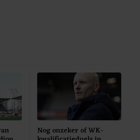
van
Nog onzeker of WK-
adion
kwalificatieduels in