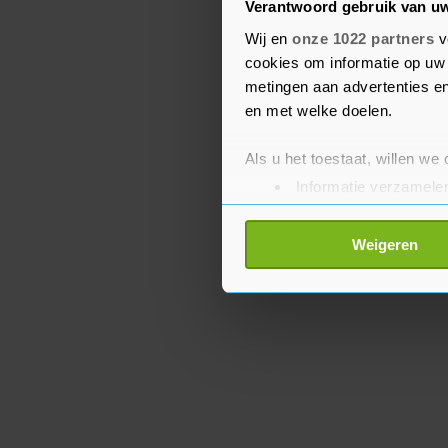
De Friezen, onder leidin
Verantwoord gebruik van u
Tobiasen, hebben de laat
Wij en
onze 1022 partners
v
cookies om informatie op uw 
verloren en staan elfde
metingen aan advertenties en
van koploper Ajax.
en met welke doelen.
Als u het toestaat, willen we
Informatie verzamelen
Uw apparaat identific
Lees meer over hoe uw perso
Weigeren
toestemming op elk moment wi
Met cookies werkt onze websi
ons cookiebeleid bekijken en 