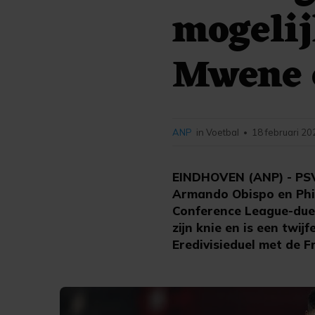
mogelij
Mwene 
ANP
in Voetbal
18 februari 20
•
EINDHOVEN (ANP) - PSV
Armando Obispo en Phil
Conference League-duel 
zijn knie en is een twij
Eredivisieduel met de F