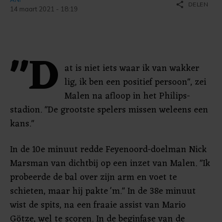
share
DELEN
14 maart 2021 - 18:19
"D
at is niet iets waar ik van wakker
lig, ik ben een positief persoon", zei
Malen na afloop in het Philips-
stadion. "De grootste spelers missen weleens een
kans."
In de 10e minuut redde Feyenoord-doelman Nick
Marsman van dichtbij op een inzet van Malen. "Ik
probeerde de bal over zijn arm en voet te
schieten, maar hij pakte 'm." In de 38e minuut
wist de spits, na een fraaie assist van Mario
Götze, wel te scoren. In de beginfase van de