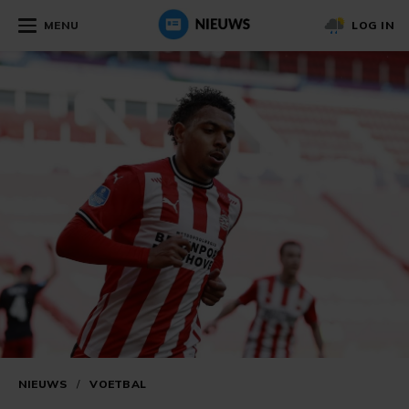
MENU
LOG IN
NIEUWS
/
VOETBAL