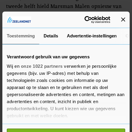
tweede helft hield Marsman Malen opnieuw van
scoren af. "Natuurlijk, er is altijd ruimte voor
ontwikkeling. Maar ik houd me vast aan
verschillende positieve dingen. We hebben kansen
Toestemming
Details
Advertentie-instellingen
Ov
gehad om meer te scoren", besloot Malen.
Verantwoord gebruik van uw gegevens
Wij en
onze 1022 partners
verwerken je persoonlijke
gegevens (bijv. uw IP-adres) met behulp van
technologieën zoals cookies om informatie op uw
apparaat op te slaan en te gebruiken met als doel
gepersonaliseerde advertenties en content, metingen aan
advertenties en content, inzicht in publiek en
productontwikkeling. U kunt kiezen wie uw gegevens
gebruikt en met welke doelen.
Als u het toestaat, willen we ook graag: