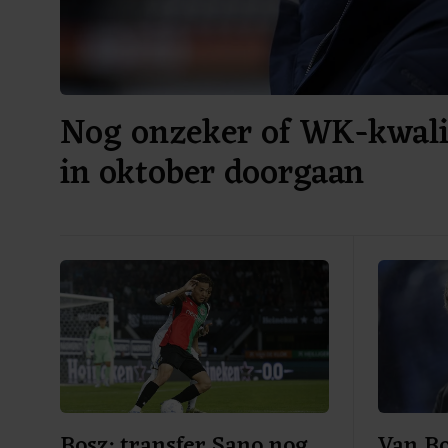
Nog onzeker of WK-kwalif
in oktober doorgaan
Bosz: transfer Sano nog
Van B