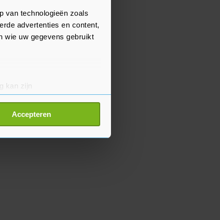
p van technologieën zoals
erde advertenties en content,
en wie uw gegevens gebruikt
g kan zijn
erprinting)
t
detailgedeelte
in. U kunt uw
Accepteren
p onze cookiepagina kun je