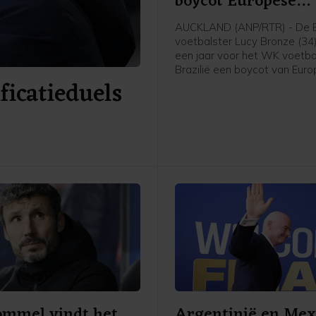
boycot Europese
speelsters
AUCKLAND (ANP/RTR) - De 
voetbalster Lucy Bronze (34
een jaar voor het WK voetbal
Brazilië een boycot van Eur
icatieduels
speelsters van FIFA-competit
Daarmee schaart de speelst
Chelsea zich achter het verz
UEFA tegen FIFA-voorzitter G
Infantino. "Ik denk dat Europ
speelsters zullen vasthoude
overtuigingen. En aan wat he
voor onze sport. Als dat bet
we sommige competities m
boycotten, dan moet dat ge
aldus Bronze in aanloop van
oefenduel met Chelsea in Ni
Zeeland tegen Auckland.
ommel vindt het
Argentinië en Mex