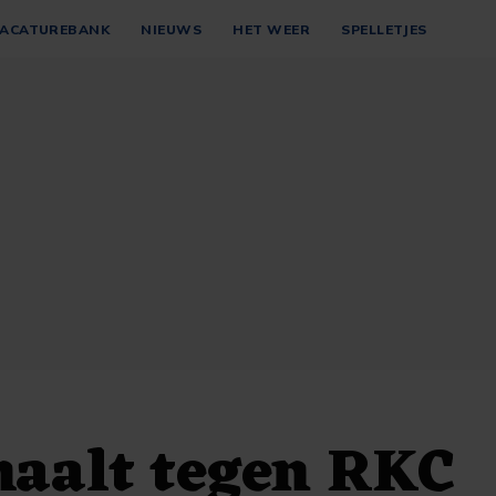
ACATUREBANK
NIEUWS
HET WEER
SPELLETJES
haalt tegen RKC