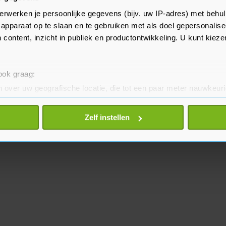
het doen zonder de aan zijn knie
erwerken je persoonlijke gegevens (bijv. uw IP-adres) met behul
outen. De middenvelder meldde
apparaat op te slaan en te gebruiken met als doel gepersonalise
ende twee interlands van Oranje.
 content, inzicht in publiek en productontwikkeling. U kunt kiez
 ook graag:
 over uw geografische locatie, die tot een paar meter nauwkeuri
eren door het actief te scannen op specifieke eigenschappen (fing
onlijke gegevens worden verwerkt en stel uw voorkeuren in he
Zelf instellen
jzigen of intrekken in de Cookieverklaring.
te beter en wordt jouw bezoek makkelijker en persoonlijker. O
je gemaakte keuze altijd wijzigen of intrekken.