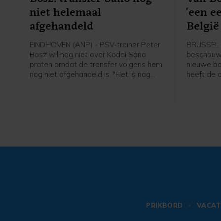
niet helemaal
'een e
afgehandeld
België 
EINDHOVEN (ANP) - PSV-trainer Peter
BRUSSEL 
Bosz wil nog niet over Kodai Sano
beschouwt 
praten omdat de transfer volgens hem
nieuwe bo
nog niet afgehandeld is. "Het is nog
heeft de 
niet helemaal rond. Zolang hij niet mijn
gezegd bij
speler is, praat ik niet over hem", zei
Belgische 
Peter Bosz in aanloop naar de eerste
erg blij da
wedstrijd van PSV zaterdag thuis
past bij m
tegen Fortuna Sittard.
Bommel. "
wil. Ik heb
PRIKBORD
VACAT