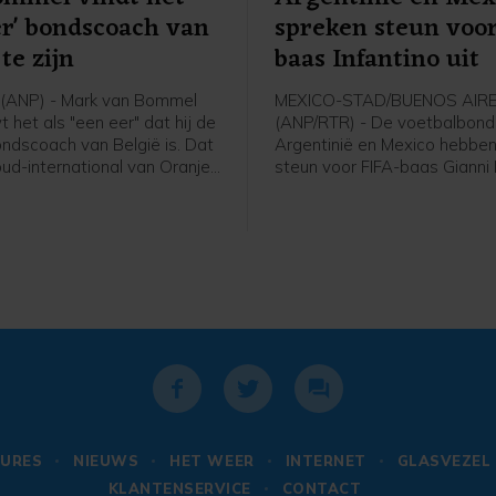
er' bondscoach van
spreken steun voo
te zijn
baas Infantino uit
(ANP) - Mark van Bommel
MEXICO-STAD/BUENOS AIR
het als "een eer" dat hij de
(ANP/RTR) - De voetbalbond
ndscoach van België is. Dat
Argentinië en Mexico hebben
oud-international van Oranje
steun voor FIFA-baas Gianni 
 zijn presentatie bij de
uitgesproken. De voorzitter l
voetbalbond. "Ik ben heel
altijd onder vuur ondanks het
t ik hier zit. Deze uitdaging
van het omstreden
ij", zei de 49-jarige Van
commercialiseringsplan en d
Dit is een baan die iedereen
woensdag gemaakte excuse
 er ook niet over getwijfeld."
URES
NIEUWS
HET WEER
INTERNET
GLASVEZEL
KLANTENSERVICE
CONTACT