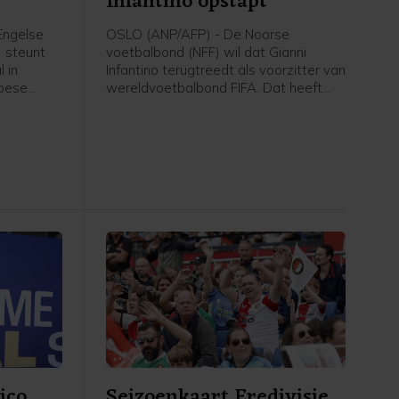
Infantino opstapt
Engelse
OSLO (ANP/AFP) - De Noorse
) steunt
voetbalbond (NFF) wil dat Gianni
 in
Infantino terugtreedt als voorzitter van
opese
wereldvoetbalbond FIFA. Dat heeft
ies.
voorzitter Lise Klaveness, al jaren een
er van
van de felste critici van de FIFA-baas,
et van de
gezegd na een bijeenkomst van de
ianni
verschillende partijen uit het Noorse
ese
voetbal.
n aan hun
t beste is
ekent dat
oeten
beuren",
 een
euw-
ico
Seizoenkaart Eredivisie