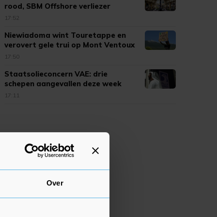
rood, SBM Offshore verliezer
17:52
Niewiadoma wint Touretappe en
verovert gele trui op Mont Ventoux
17:50
Staatsolieconcern VAE: drie
schepen aangevallen deze week
17:11
Over