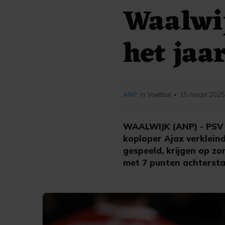
Waalwij
het jaa
ANP
in Voetbal
15 maart 2025
•
WAALWIJK (ANP) - PSV 
koploper Ajax verklein
gespeeld, krijgen op zo
met 7 punten achtersta