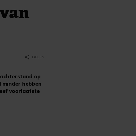
 van
share
DELEN
 achterstand op
jd minder hebben
eef voorlaatste