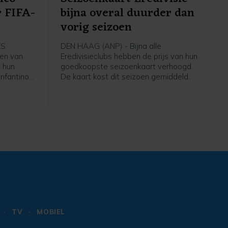
r FIFA-
bijna overal duurder dan
vorig seizoen
ES
DEN HAAG (ANP) - Bijna alle
en van
Eredivisieclubs hebben de prijs van hun
 hun
goedkoopste seizoenkaart verhoogd.
Infantino
De kaart kost dit seizoen gemiddeld
igt nog
266 euro, iets meer dan vorig jaar. Dat
 intrekken
blijkt uit een analyse van het ANP op
basis van een rondvraag langs alle
e
clubs.
s.
TV
MOBIEL