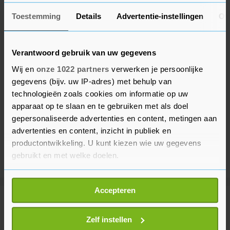
Toestemming
Details
Advertentie-instellingen
Ov
Verantwoord gebruik van uw gegevens
Wij en
onze 1022 partners
verwerken je persoonlijke
gegevens (bijv. uw IP-adres) met behulp van
technologieën zoals cookies om informatie op uw
apparaat op te slaan en te gebruiken met als doel
gepersonaliseerde advertenties en content, metingen aan
advertenties en content, inzicht in publiek en
productontwikkeling. U kunt kiezen wie uw gegevens
gebruikt en met welke doelen.
Als u het toestaat, willen we ook graag:
Accepteren
Informatie verzamelen over uw geografische
Meer uit Voetbal
locatie, die tot een paar meter nauwkeurig kan zijn
Uw apparaat identificeren door het actief te
Zelf instellen