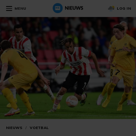
MENU
LOG IN
NIEUWS
/
VOETBAL