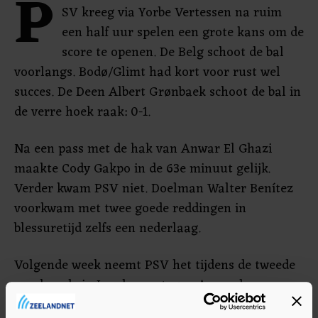
P
SV kreeg via Yorbe Vertessen na ruim
een half uur spelen een grote kans om de
score te openen. De Belg schoot de bal
voorlangs. Bodø/Glimt had kort voor rust wel
succes. De Deen Albert Grønbaek schoot de bal in
de verre hoek raak: 0-1.
Na een pass met de hak van Anwar El Ghazi
maakte Cody Gakpo in de 63e minuut gelijk.
Verder kwam PSV niet. Doelman Walter Benítez
voorkwam met twee goede reddingen in
blessuretijd zelfs een nederlaag.
Volgende week neemt PSV het tijdens de tweede
speelronde in Londen op tegen Arsenal.