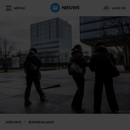
MENU
LOG IN
NIEUWS
/
BINNENLAND