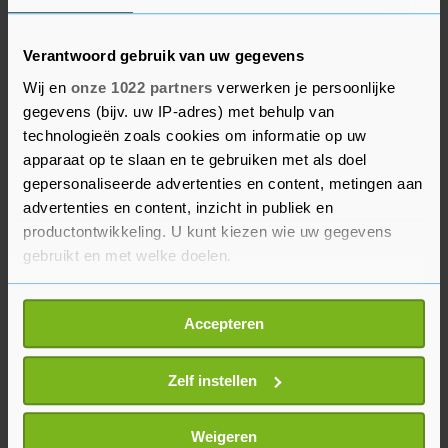
arbeidsmarkt".
Verantwoord gebruik van uw gegevens
Limburg
Wij en
onze 1022 partners
verwerken je persoonlijke
De gezamenlijke oproep is ondertekend door
gegevens (bijv. uw IP-adres) met behulp van
Friesland, Drenthe, Gelderland, Utrecht, Noord-
technologieën zoals cookies om informatie op uw
apparaat op te slaan en te gebruiken met als doel
Holland, Zuid-Holland, Zeeland en Noord-
gepersonaliseerde advertenties en content, metingen aan
Brabant. Het is niet bekend waarom Groningen,
advertenties en content, inzicht in publiek en
Overijssel, Flevoland en Limburg er niet onder
productontwikkeling. U kunt kiezen wie uw gegevens
staan. Met name Limburg verzet zich al langer
gebruikt en met welke doelen.
tegen strengere regels over internationale
studenten.
Als u het toestaat, willen we ook graag:
Accepteren
Informatie verzamelen over uw geografische
locatie, die tot een paar meter nauwkeurig kan zijn
Uw apparaat identificeren door het actief te
Zelf instellen
scannen op specifieke eigenschappen (fingerprinting)
Lees meer over hoe uw persoonlijke gegevens worden
Weigeren