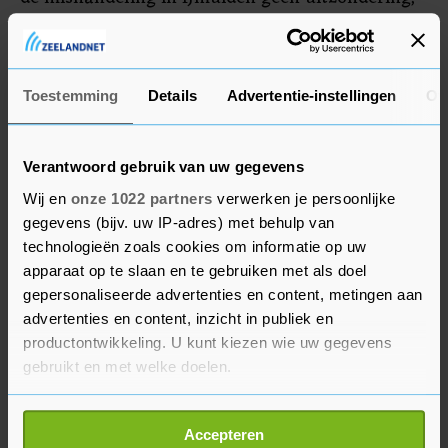
maar een treffend voorbeeld van de
omstandigheden waarin boa's hun werk moeten
doen.
Toestemming
Details
Advertentie-instellingen
Ov
Verantwoord gebruik van uw gegevens
Wij en
onze 1022 partners
verwerken je persoonlijke
gegevens (bijv. uw IP-adres) met behulp van
technologieën zoals cookies om informatie op uw
apparaat op te slaan en te gebruiken met als doel
gepersonaliseerde advertenties en content, metingen aan
advertenties en content, inzicht in publiek en
productontwikkeling. U kunt kiezen wie uw gegevens
gebruikt en met welke doelen.
Als u het toestaat, willen we ook graag:
Accepteren
Informatie verzamelen over uw geografische