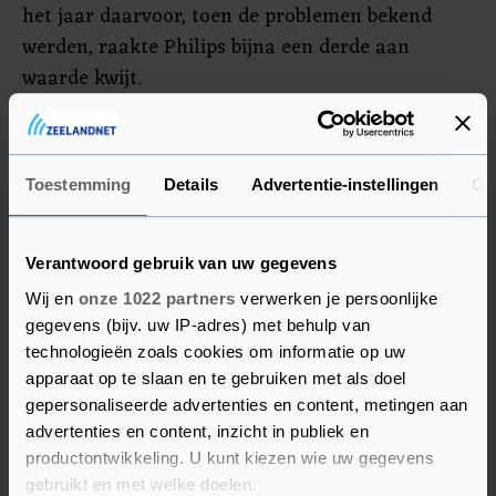
het jaar daarvoor, toen de problemen bekend
werden, raakte Philips bijna een derde aan
waarde kwijt.
Alfen
Toestemming
Details
Advertentie-instellingen
Ov
Sterkste stijger in de MidKap was
laadpalenmaker Alfen (plus 2,7 procent). Ook
speciaalchemieconcern Corbion en
Verantwoord gebruik van uw gegevens
bodemonderzoeker Fugro stegen, met
Wij en
onze 1022 partners
verwerken je persoonlijke
respectievelijk 1,6 procent en 1,9 procent.
gegevens (bijv. uw IP-adres) met behulp van
technologieën zoals cookies om informatie op uw
Bij de kleinere bedrijven was Vivoryon
apparaat op te slaan en te gebruiken met als doel
Therapeutics een opvallende daler. Het aandeel
gepersonaliseerde advertenties en content, metingen aan
sloot 4,4 procent lager. Chatleverancier CM.com,
advertenties en content, inzicht in publiek en
productontwikkeling. U kunt kiezen wie uw gegevens
snellaadbedrijf Fastned en Accsys Tecnologies,
gebruikt en met welke doelen.