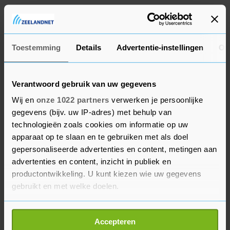
Joyce Sylvester, voorzitter van de
Staatscommissie tegen Discriminatie en Racisme,
zei dat de aanloop lang was maar toen de koning
Toestemming
Details
Advertentie-instellingen
Ov
eenmaal om vergiffenis vroeg, "toen brak mijn
hart". "Dit is zó helend en verbindend. Mensen die
zich boos voelen kunnen nu ook zacht worden en
Verantwoord gebruik van uw gegevens
in gesprek treden."
Wij en
onze 1022 partners
verwerken je persoonlijke
gegevens (bijv. uw IP-adres) met behulp van
Sylvester miste wel aandacht voor het cultureel
technologieën zoals cookies om informatie op uw
erfgoed, omdat de koning in zijn toespraak ook
apparaat op te slaan en te gebruiken met als doel
gepersonaliseerde advertenties en content, metingen aan
verwees naar het recente bezoek van de
advertenties en content, inzicht in publiek en
koninklijke familie aan het Caribisch deel van
productontwikkeling. U kunt kiezen wie uw gegevens
Nederland en de slavenhut die zij er bezochten.
gebruikt en met welke doelen.
"Ik had gehoopt dat hij ook zou benoemen hoe
belangrijk het is om dat in stand te houden. Ik
Als u het toestaat, willen we ook graag:
Accepteren
maak me zorgen over het verdwijnen van de
Informatie verzamelen over uw geografische