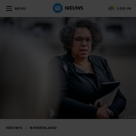
MENU
LOG IN
NIEUWS
/
BINNENLAND