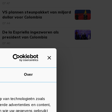
07:47
VS plannen steunpakket van miljard
dollar voor Colombia
07:44
De la Espriella ingezworen als
president van Colombia
07:40
Over
p van technologieën zoals
erde advertenties en content,
en wie uw gegevens gebruikt