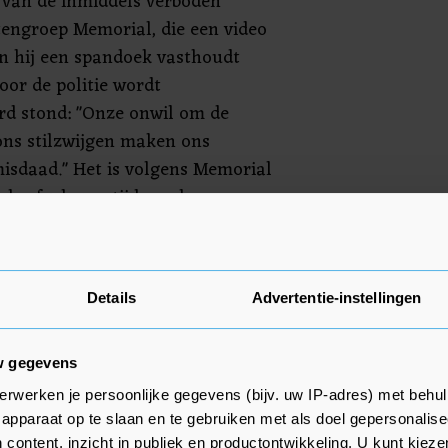
er van de inmiddels verboden
engroep Memorial, die een video
n hij een spandoek vasthoudt
oor de politie wordt
d stond: "Onze onwil om de
ons stilzwijgen maken ons
isdaad." Het is volgens Memorial
 de afgelopen tijd werd
ie OVD-Info meldde een ander
Details
Advertentie-instellingen
ot arrestatie leidde. Het betrof
tadhuis van Moskou de kleuren
ar de vlag van Oekraïne.
w gegevens
erwerken je persoonlijke gegevens (bijv. uw IP-adres) met behul
apparaat op te slaan en te gebruiken met als doel gepersonalise
 content, inzicht in publiek en productontwikkeling. U kunt kiez