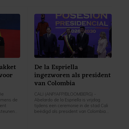
akket
De la Espriella
 voor
ingezworen als president
van Colombia
De
CALI (ANP/AFP/BLOOMBERG) -
nemens de
Abelardo de la Espriella is vrijdag
ent
tijdens een ceremonie in de stad Cali
 steunen
beëdigd als president van Colombia.
oen euro).
De door de Verenigde Staten
gesteunde rechtse politicus won in juni
s het
met minder dan een procentpunt de