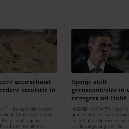
ministerie van Buitenlandse 
een verklaring.
zant waarschuwt
Spanje stelt
erdere escalatie in
grenscontroles in 
reizigers uit Italië
NP) - De speciale gezant
MADRID (ANP/AFP) - Spanje 
renigde Naties voor Jemen,
grenscontroles in voor reizig
dberg, heeft vrijdag
Italië, laat de Spaanse reger
huwd voor escalerend
Dit als vergelding voor de