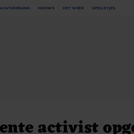
ACATUREBANK
NIEUWS
HET WEER
SPELLETJES
nte activist opg