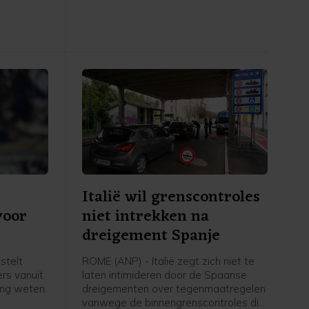
Zaken in
verkiezingen.
Italië wil grenscontroles
voor
niet intrekken na
dreigement Spanje
stelt
ROME (ANP) - Italië zegt zich niet te
ers vanuit
laten intimideren door de Spaanse
ing weten.
dreigementen over tegenmaatregelen
vanwege de binnengrenscontroles die