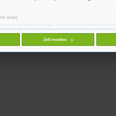
 ook graag:
 over uw geografische locatie, die tot een paar meter nauwkeuri
eren door het actief te scannen op specifieke eigenschappen (fing
onlijke gegevens worden verwerkt en stel uw voorkeuren in he
Zelf instellen
jzigen of intrekken in de Cookieverklaring.
te beter en wordt jouw bezoek makkelijker en persoonlijker. O
je gemaakte keuze altijd wijzigen of intrekken.