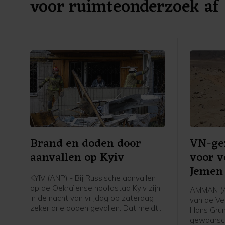
voor ruimteonderzoek af
Brand en doden door
VN-ge
aanvallen op Kyiv
voor v
Jemen
KYIV (ANP) - Bij Russische aanvallen
op de Oekraïense hoofdstad Kyiv zijn
AMMAN (A
in de nacht van vrijdag op zaterdag
van de Ve
zeker drie doden gevallen. Dat meldt
Hans Grun
de militaire gouverneur van de stad,
gewaarsc