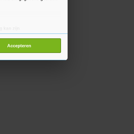
g kan zijn
erprinting)
t
detailgedeelte
in. U kunt uw
Accepteren
p onze cookiepagina kun je