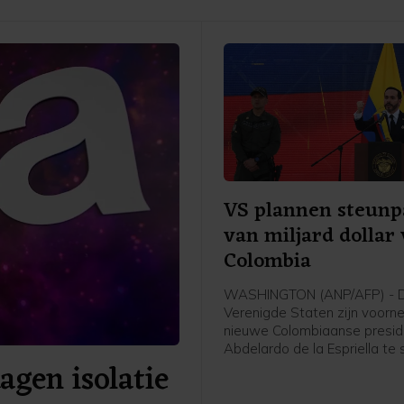
VS plannen steunp
van miljard dollar
Colombia
WASHINGTON (ANP/AFP) - 
Verenigde Staten zijn voor
nieuwe Colombiaanse presid
Abdelardo de la Espriella te
agen isolatie
met 1 miljard dollar (865 milj
Het geld is bedoeld voor
veiligheidsmaatregelen, aldu