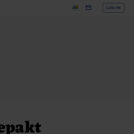
LOG IN
epakt