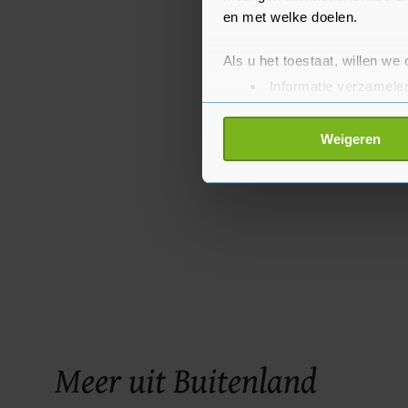
en met welke doelen.
Als u het toestaat, willen we
Informatie verzamelen
Uw apparaat identific
Lees meer over hoe uw perso
Weigeren
toestemming op elk moment wi
Met cookies werkt onze websi
ons cookiebeleid bekijken en 
Meer uit Buitenland