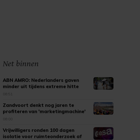
Net binnen
ABN AMRO: Nederlanders gaven
minder uit tijdens extreme hitte
08:51
Zandvoort denkt nog jaren te
profiteren van 'marketingmachine'
F1
08:00
Vrijwilligers ronden 100 dagen
isolatie voor ruimteonderzoek af