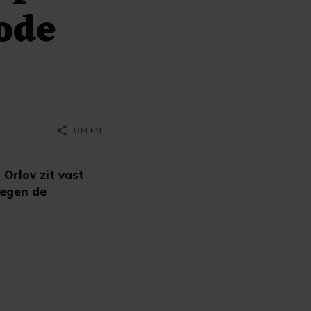
ode
share
DELEN
Orlov zit vast
tegen de