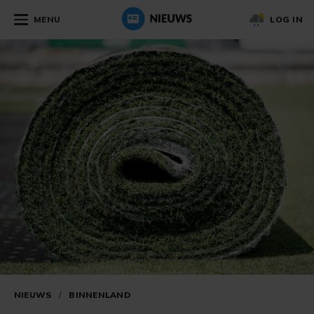
MENU
LOG IN
NIEUWS
/
BINNENLAND