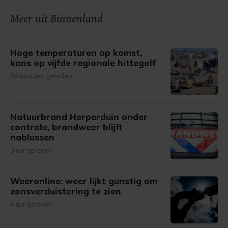
onze cookiepagina kun je ons cookiebeleid bekijken en je
Meer uit Binnenland
gemaakte keuze altijd wijzigen of intrekken.
Hoge temperaturen op komst,
kans op vijfde regionale hittegolf
36 minuten geleden
Natuurbrand Herperduin onder
controle, brandweer blijft
nablussen
3 uur geleden
Weeronline: weer lijkt gunstig om
zonsverduistering te zien
4 uur geleden