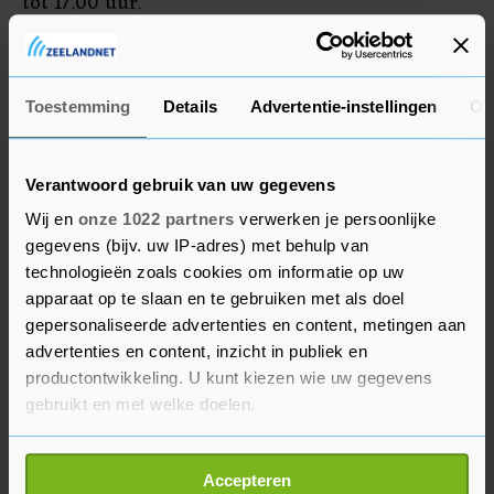
tot 17.00 uur.
Het nieuwe seizoen begint op zondag 2 maart in
Bahrein.
Toestemming
Details
Advertentie-instellingen
Ov
Verantwoord gebruik van uw gegevens
Wij en
onze 1022 partners
verwerken je persoonlijke
gegevens (bijv. uw IP-adres) met behulp van
technologieën zoals cookies om informatie op uw
apparaat op te slaan en te gebruiken met als doel
gepersonaliseerde advertenties en content, metingen aan
advertenties en content, inzicht in publiek en
productontwikkeling. U kunt kiezen wie uw gegevens
gebruikt en met welke doelen.
Als u het toestaat, willen we ook graag:
Accepteren
Informatie verzamelen over uw geografische