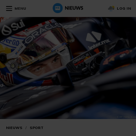
MENU
LOG IN
NIEUWS
/
SPORT