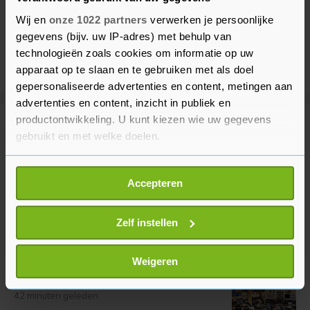
Wij en
onze 1022 partners
verwerken je persoonlijke
gegevens (bijv. uw IP-adres) met behulp van
technologieën zoals cookies om informatie op uw
apparaat op te slaan en te gebruiken met als doel
gepersonaliseerde advertenties en content, metingen aan
advertenties en content, inzicht in publiek en
productontwikkeling. U kunt kiezen wie uw gegevens
Meer uit Financieel
gebruikt en met welke doelen.
Als u het toestaat, willen we ook graag:
Meer omzet en winst voor
Accepteren
Informatie verzamelen over uw geografische
defensiebedrijf CSG dankzij grote
vraag
locatie, die tot een paar meter nauwkeurig kan zijn
Uw apparaat identificeren door het actief te
Zelf instellen
37 minuten geleden
scannen op specifieke eigenschappen (fingerprinting)
Lees meer over hoe uw persoonlijke gegevens worden
Weigeren
Defensieconcern CSG stijgt op
verwerkt en stel uw voorkeuren in het
detailgedeelte
in.
Damrak na resultaten
U kunt uw toestemming op elk moment wijzigen of
42 minuten geleden
intrekken in de Cookieverklaring.