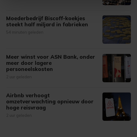
Met cookies werkt onze website beter en wordt jouw
Moederbedrijf Biscoff-koekjes
bezoek makkelijker en persoonlijker. Op
steekt half miljard in fabrieken
onze cookiepagina kun je ons cookiebeleid bekijken en je
54 minuten geleden
gemaakte keuze altijd wijzigen of intrekken.
Meer winst voor ASN Bank, onder
meer door lagere
personeelskosten
2 uur geleden
Airbnb verhoogt
omzetverwachting opnieuw door
hoge reisvraag
2 uur geleden