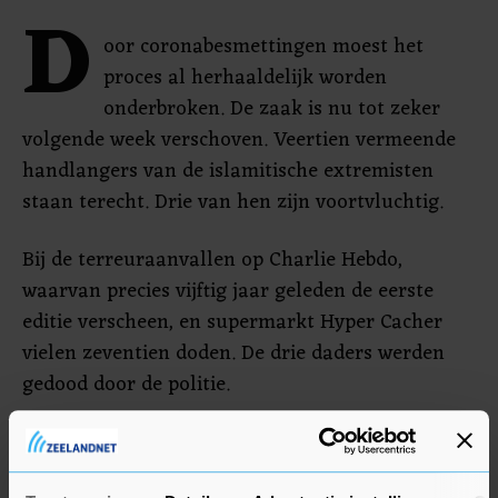
D
oor coronabesmettingen moest het
proces al herhaaldelijk worden
onderbroken. De zaak is nu tot zeker
volgende week verschoven. Veertien vermeende
handlangers van de islamitische extremisten
staan terecht. Drie van hen zijn voortvluchtig.
Bij de terreuraanvallen op Charlie Hebdo,
waarvan precies vijftig jaar geleden de eerste
editie verscheen, en supermarkt Hyper Cacher
vielen zeventien doden. De drie daders werden
gedood door de politie.