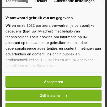
Toestemming
Details
Advertentie-instellingen
Ov
Verantwoord gebruik van uw gegevens
Wij en
onze 1022 partners
verwerken je persoonlijke
gegevens (bijv. uw IP-adres) met behulp van
technologieën zoals cookies om informatie op uw
apparaat op te slaan en te gebruiken met als doel
gepersonaliseerde advertenties en content, metingen aan
advertenties en content, inzicht in publiek en
productontwikkeling. U kunt kiezen wie uw gegevens
gebruikt en met welke doelen.
Als u het toestaat, willen we ook graag:
Meer uit Buitenland
Accepteren
Informatie verzamelen over uw geografische
locatie, die tot een paar meter nauwkeurig kan zijn
Uw apparaat identificeren door het actief te
Zelf instellen
Schade aan haven Odesa en
scannen op specifieke eigenschappen (fingerprinting)
slachtoffers in Oekraïne en