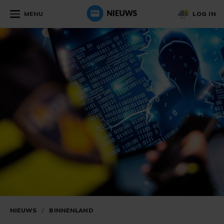
MENU
LOG IN
NIEUWS
/
BINNENLAND