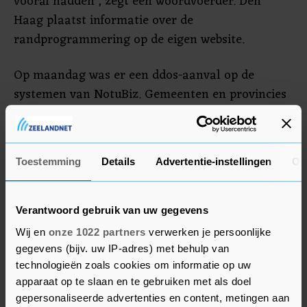
vooraf hadden", zegt een woordvoerder. Den
Haag plaatst informatie over de
randprogrammering op de eigen website.
Op maandag was er een ddos-aanval op de
systemen van NotuBiz. Gemeenten en provincies
gebruiken die dienst om officiële berichten te
publiceren. De verantwoordelijkheid daarvoor is
ook opgeëist door NoName05716, een schimmige
Toestemming
Details
Advertentie-instellingen
Ov
groep die vaker aanvallen uitvoert op sites in
landen die Oekraïne steunen. Den Haag is
dinsdag en woensdag gaststad van de jaarlijkse
Verantwoord gebruik van uw gegevens
NAVO-top. In de aanloop naar de top was al
Wij en
onze 1022 partners
verwerken je persoonlijke
gewaarschuwd voor cyberaanvallen.
gegevens (bijv. uw IP-adres) met behulp van
technologieën zoals cookies om informatie op uw
apparaat op te slaan en te gebruiken met als doel
gepersonaliseerde advertenties en content, metingen aan