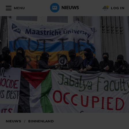
MENU
LOG IN
NIEUWS
/
BINNENLAND