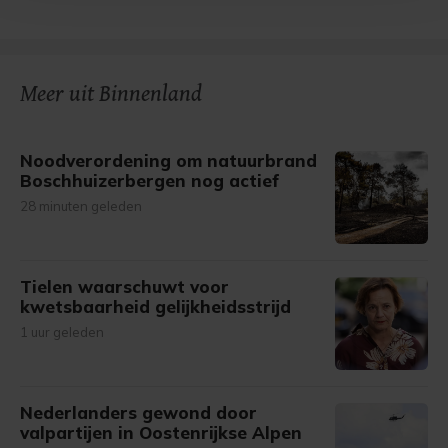
bezoek makkelijker en persoonlijker. Op
onze cookiepagina kun je ons cookiebeleid bekijken en je
gemaakte keuze altijd wijzigen of intrekken.
Meer uit Binnenland
Noodverordening om natuurbrand
Boschhuizerbergen nog actief
28 minuten geleden
Tielen waarschuwt voor
kwetsbaarheid gelijkheidsstrijd
1 uur geleden
Nederlanders gewond door
valpartijen in Oostenrijkse Alpen