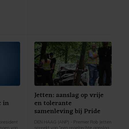
an te
mijn eigen ervaring toen ik 15, 16 was
rd naar
en dacht: o mijn hemel, ga ik ooit
 Bart van
openlijk mezelf durven zijn. Het ís
e Tweede
spannend, maar het wordt eigenlijk
ter is er
alleen maar beter zodra je die stap
vanuit
hebt durven zetten. En dat geldt
je of een
eigenlijk ook nog steeds anno 2026 in
Nederland", zei hij tegen een ANP-
verslaggever.
Jetten: aanslag op vrije
 in
en tolerante
samenleving bij Pride
president
DEN HAAG (ANP) - Premier Rob Jetten
ingen van
spreekt van "een regelrechte aanslag