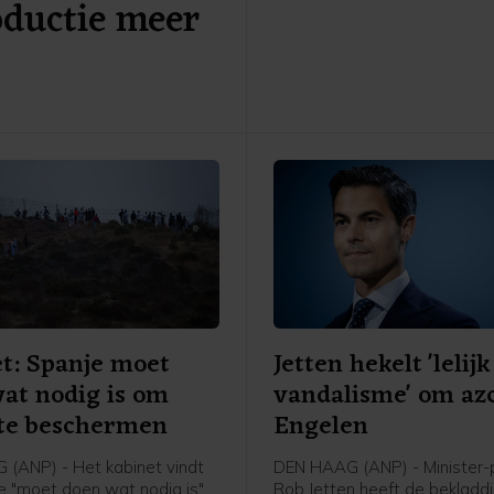
oductie meer
Nederland komen om asiel a
vragen, worden teruggestuu
Spanje, schrijft asielminister
den Brink in een brief aan d
Kamer. Volgens de CDA-minis
voor zover bekend niemand 
Ceuta doorgereisd naar Span
ander land.
t: Spanje moet
Jetten hekelt 'lelijk
at nodig is om
vandalisme' om azc
 te beschermen
Engelen
(ANP) - Het kabinet vindt
DEN HAAG (ANP) - Minister-
e "moet doen wat nodig is"
Rob Jetten heeft de bekladd