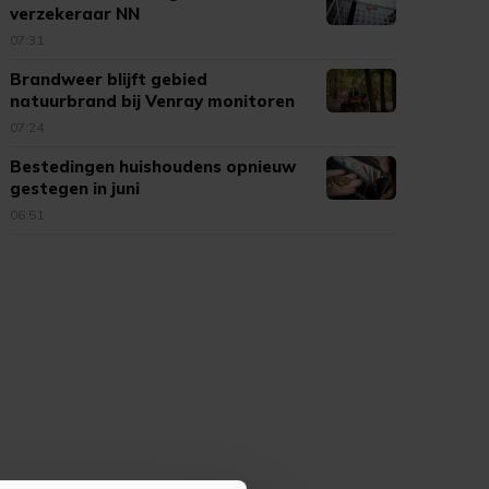
verzekeraar NN
07:31
Brandweer blijft gebied
natuurbrand bij Venray monitoren
07:24
Bestedingen huishoudens opnieuw
gestegen in juni
06:51