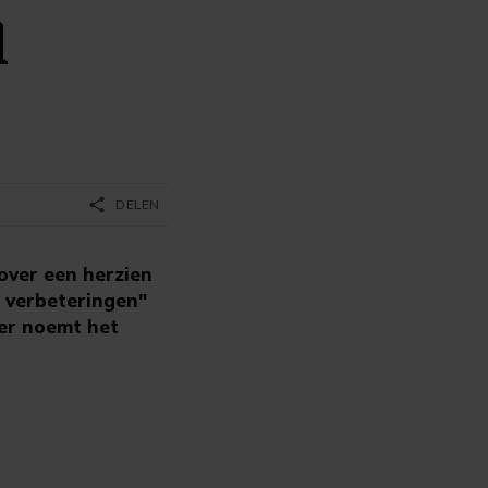
l
share
DELEN
over een herzien
 verbeteringen"
der noemt het