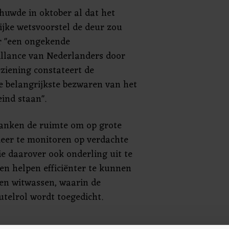
huwde in oktober al dat het
ijke wetsvoorstel de deur zou
 "een ongekende
llance van Nederlanders door
ziening constateert de
 belangrijkste bezwaren van het
ind staan".
banken de ruimte om op grote
keer te monitoren op verdachte
ie daarover ook onderling uit te
en helpen efficiënter te kunnen
gen witwassen, waarin de
eutelrol wordt toegedicht.