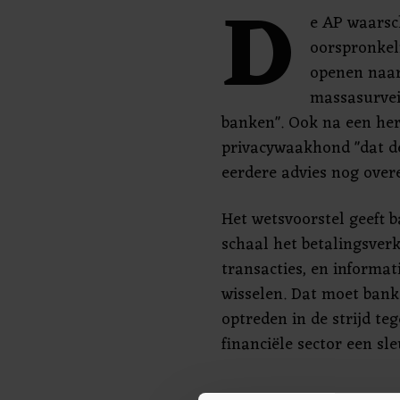
D
e AP waarsc
oorspronkel
openen naar
massasurvei
banken". Ook na een her
privacywaakhond "dat de
eerdere advies nog overe
Het wetsvoorstel geeft 
schaal het betalingsver
transacties, en informat
wisselen. Dat moet bank
optreden in de strijd te
financiële sector een sl