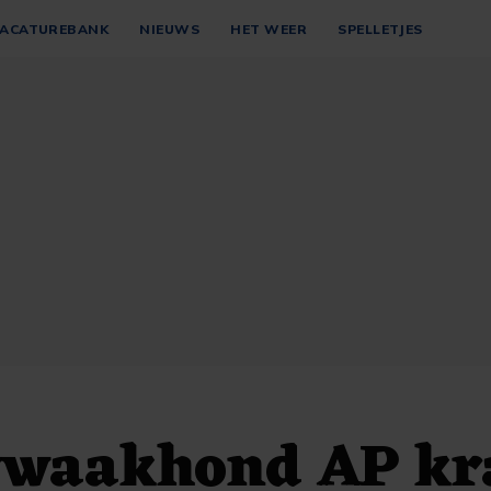
ACATUREBANK
NIEUWS
HET WEER
SPELLETJES
ywaakhond AP kr