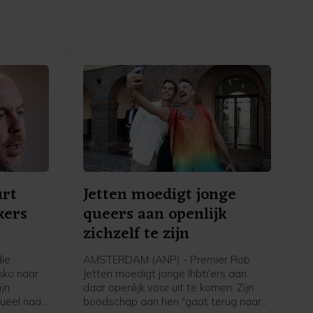
urt
Jetten moedigt jonge
kers
queers aan openlijk
g
zichzelf te zijn
ie
AMSTERDAM (ANP) - Premier Rob
kko naar
Jetten moedigt jonge lhbti'ers aan
jn
daar openlijk voor uit te komen. Zijn
ueel naar
boodschap aan hen "gaat terug naar