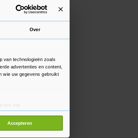
Over
p van technologieën zoals
erde advertenties en content,
en wie uw gegevens gebruikt
g kan zijn
erprinting)
t
detailgedeelte
in. U kunt uw
Accepteren