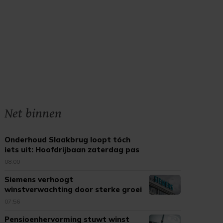
Net binnen
Onderhoud Slaakbrug loopt tóch
iets uit: Hoofdrijbaan zaterdag pas
open
08:00
Siemens verhoogt
winstverwachting door sterke groei
datacenters
07:56
Pensioenhervorming stuwt winst