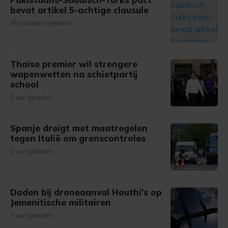
bevat artikel 5-achtige clausule
45 minuten geleden
Thaise premier wil strengere
wapenwetten na schietpartij
school
2 uur geleden
Spanje dreigt met maatregelen
tegen Italië om grenscontroles
2 uur geleden
Doden bij droneaanval Houthi's op
Jemenitische militairen
3 uur geleden