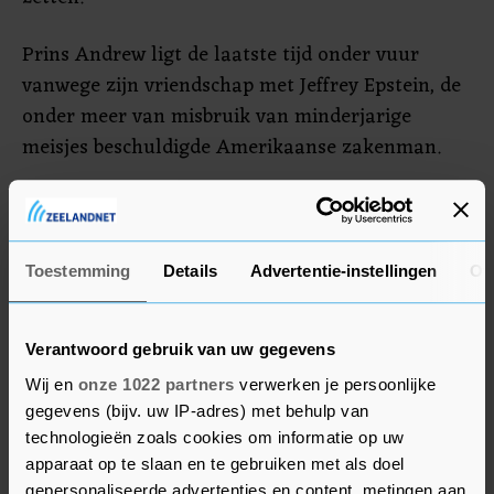
Prins Andrew ligt de laatste tijd onder vuur
vanwege zijn vriendschap met Jeffrey Epstein, de
onder meer van misbruik van minderjarige
meisjes beschuldigde Amerikaanse zakenman.
Ook na de veroordeling en celstraf van Jeffrey
Epstein bleef de prins met hem omgaan. De 59-
jarige zoon van koningin Elizabeth heeft daar
Toestemming
Details
Advertentie-instellingen
Ov
achteraf spijt van, zei hij in een gesprek met BBC
Newsnight. In hetzelfde interview ontkende
Verantwoord gebruik van uw gegevens
Andrew ook dat hij seks zou hebben gehad met
een minderjarig meisje. Het slachtoffer, Virginia
Wij en
onze 1022 partners
verwerken je persoonlijke
gegevens (bijv. uw IP-adres) met behulp van
Giuffre, beschuldigt hem daar al jaren van.
technologieën zoals cookies om informatie op uw
apparaat op te slaan en te gebruiken met als doel
gepersonaliseerde advertenties en content, metingen aan