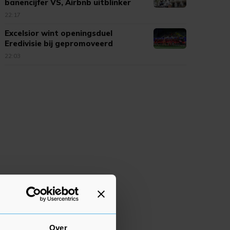
banencijfer VS, Airbnb uitblinker
22:17
Excelsior wint openingsduel
Eredivisie bij gepromoveerd
Cambuur
22:03
Over