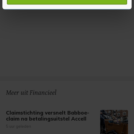
verwerkt en stel uw voorkeuren in het
detailgedeelte
in.
U kunt uw toestemming op elk moment wijzigen of
intrekken in de Cookieverklaring.
Met cookies werkt onze website beter en wordt jouw
bezoek makkelijker en persoonlijker. Op
onze cookiepagina kun je ons cookiebeleid bekijken en je
gemaakte keuze altijd wijzigen of intrekken.
Meer uit Financieel
Claimstichting versnelt Babboe-
claim na betalingsuitstel Accell
5 uur geleden