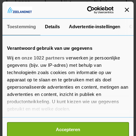
heel 2023 naar boven bij. In een toelichting sprak
topman James Quincey van sterke
kwartaalresultaten voor Coca-Cola.
Toestemming
Details
Advertentie-instellingen
Ov
Verantwoord gebruik van uw gegevens
Wij en
onze 1022 partners
verwerken je persoonlijke
gegevens (bijv. uw IP-adres) met behulp van
technologieën zoals cookies om informatie op uw
apparaat op te slaan en te gebruiken met als doel
gepersonaliseerde advertenties en content, metingen aan
advertenties en content, inzicht in publiek en
productontwikkeling. U kunt kiezen wie uw gegevens
gebruikt en met welke doelen.
Als u het toestaat, willen we ook graag:
Accepteren
Informatie verzamelen over uw geografische