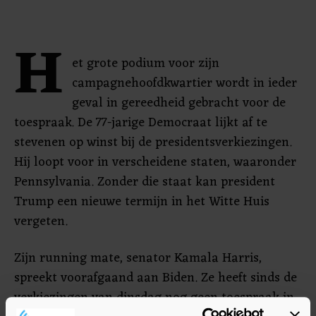
H
et grote podium voor zijn
campagnehoofdkwartier wordt in ieder
geval in gereedheid gebracht voor de
toespraak. De 77-jarige Democraat lijkt af te
stevenen op winst bij de presidentsverkiezingen.
Hij loopt voor in verscheidene staten, waaronder
Pennsylvania. Zonder die staat kan president
Trump een nieuwe termijn in het Witte Huis
vergeten.
Zijn running mate, senator Kamala Harris,
spreekt voorafgaand aan Biden. Ze heeft sinds de
verkiezingen van dinsdag nog geen toespraak in