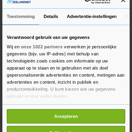
het openbaar gehouden.
Toestemming
Details
Advertentie-instellingen
Ov
Verantwoord gebruik van uw gegevens
Wij en
onze 1022 partners
verwerken je persoonlijke
gegevens (bijv. uw IP-adres) met behulp van
technologieën zoals cookies om informatie op uw
apparaat op te slaan en te gebruiken met als doel
gepersonaliseerde advertenties en content, metingen aan
advertenties en content, inzicht in publiek en
productontwikkeling. U kunt kiezen wie uw gegevens
gebruikt en met welke doelen.
Als u het toestaat, willen we ook graag:
Accepteren
Informatie verzamelen over uw geografische
locatie, die tot een paar meter nauwkeurig kan zijn